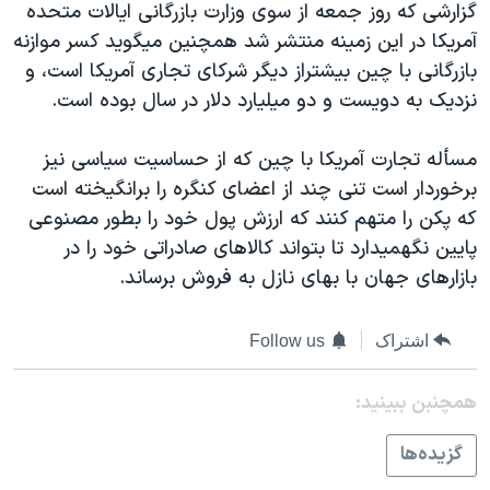
گزارشی که روز جمعه از سوی وزارت بازرگانی ایالات متحده
دنبال کنید
مستندها
فرهنگ و زندگی
آمریکا در این زمینه منتشر شد همچنین میگوید کسر موازنه
حقوق شهروندی
انتخابات ریاست جمهوری آمریکا ۲۰۲۴
بازرگانی با چین بیشتراز دیگر شرکای تجاری آمریکا است، و
نزدیک به دويست و دو میلیارد دلار در سال بوده است.
اقتصادی
حمله جمهوری اسلامی به اسرائیل
رمز مهسا
علم و فناوری
مسأله تجارت آمریکا با چین که از حساسیت سیاسی نیز
زبانهای مختلف
اسرائیل در جنگ
ورزش زنان در ایران
برخوردار است تنی چند از اعضای کنگره را برانگیخته است
که پکن را متهم کنند که ارزش پول خود را بطور مصنوعی
گالری عکس
اعتراضات زن، زندگی، آزادی
پایین نگهمیدارد تا بتواند کالاهای صادراتی خود را در
آرشیو پخش زنده
مجموعه مستندهای دادخواهی
بازارهای جهان با بهای نازل به فروش برساند.
تریبونال مردمی آبان ۹۸
دادگاه حمید نوری
اشتراک
Follow us
چهل سال گروگان‌گیری
همچنبن ببینید:
قانون شفافیت دارائی کادر رهبری ایران
گزيده‌ها
اعتراضات مردمی آبان ۹۸