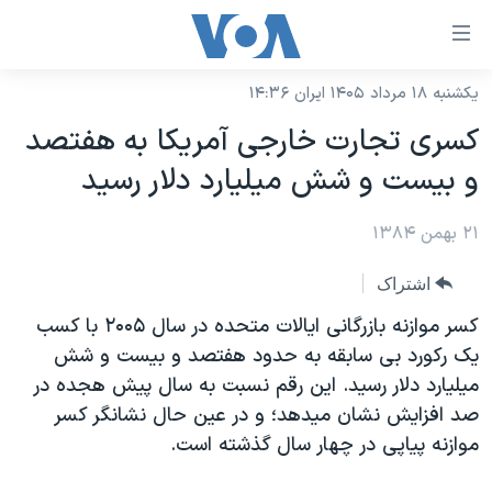
ینکهای
ابل
سترسی
یکشنبه ۱۸ مرداد ۱۴۰۵ ایران ۱۴:۳۶
خانه
هش
کسری تجارت خارجی آمريکا به هفتصد
نسخه سبک وب‌سایت
ه
و بيست و شش ميليارد دلار رسيد
حتوای
موضوع ها
صلی
۲۱ بهمن ۱۳۸۴
برنامه های تلویزیونی
ایران
هش
جدول برنامه ها
ه
آمریکا
اشتراک
فحه
صفحه‌های ویژه
جهان
کسر موازنه بازرگانی ایالات متحده در سال ۲۰۰۵ با کسب
صلی
فرکانس‌های صدای آمریکا
یک رکورد بی سابقه به حدود هفتصد و بيست و شش
ورزشی
جام جهانی ۲۰۲۶
هش
میلیارد دلار رسید. این رقم نسبت به سال پیش هجده در
پخش رادیویی
ه
گزیده‌ها
عملیات خشم حماسی
صد افزایش نشان میدهد؛ و در عین حال نشانگر کسر
ستجو
۲۵۰سالگی آمریکا
ویژه برنامه‌ها
موازنه پیاپی در چهار سال گذشته است.
یادگیری زبان انگلیسی
ویدیوها
بایگانی برنامه‌های تلویزیونی