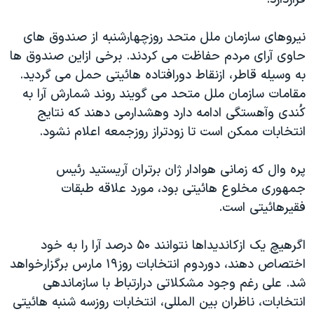
دنبال کنید
مستندها
فرهنگ و زندگی
نيروهای سازمان ملل متحد روزچهارشنبه از صندوق های
حقوق شهروندی
انتخابات ریاست جمهوری آمریکا ۲۰۲۴
حاوی آرای مردم حفاظت می کردند. برخی ازاين صندوق ها
اقتصادی
حمله جمهوری اسلامی به اسرائیل
به وسيله قاطر، ازنقاط دورافتاده هائيتی حمل می گرديد.
رمز مهسا
علم و فناوری
مقامات سازمان ملل متحد می گويند روند شمارش آرا به
زبانهای مختلف
کُندی وآهستگی ادامه دارد وهشدارمی دهند که نتايج
اسرائیل در جنگ
ورزش زنان در ایران
انتخابات ممکن است تا زودتراز روزجمعه اعلام نشود.
گالری عکس
اعتراضات زن، زندگی، آزادی
آرشیو پخش زنده
مجموعه مستندهای دادخواهی
پره وال که زمانی هوادار ژان برتران آريستيد رئيس
جمهوری مخلوع هائيتی بود، مورد علاقه طبقات
تریبونال مردمی آبان ۹۸
فقيرهائيتی است.
دادگاه حمید نوری
چهل سال گروگان‌گیری
اگرهيچ يک ازکانديداها نتوانند ۵۰ درصد آرا را به خود
اختصاص دهند، دوردوم انتخابات روز۱۹ مارس برگزارخواهد
قانون شفافیت دارائی کادر رهبری ایران
شد. علی رغم وجود مشکلاتی درارتباط با سازماندهی
اعتراضات مردمی آبان ۹۸
انتخابات، ناظران بين المللی، انتخابات روزسه شنبه هائيتی