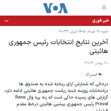
ینکهای
ابل
سترسی
خبر فوری
خانه
هش
شنبه ۱۷ مرداد ۱۴۰۵ ایران ۲۰:۳۳
نسخه سبک وب‌سایت
ه
آخرين نتايج انتخابات رئيس جمهوری
حتوای
موضوع ها
هائيتی
صلی
برنامه های تلویزیونی
ایران
هش
جدول برنامه ها
ه
۲۰ بهمن ۱۳۸۴
آمریکا
فحه
صفحه‌های ویژه
جهان
اشتراک
صلی
فرکانس‌های صدای آمریکا
ورزشی
جام جهانی ۲۰۲۶
هش
درحالی که شمارش آرای ريخته شده به صندوق ها
پخش رادیویی
ه
گزیده‌ها
عملیات خشم حماسی
درانتخابات روزسه شنبه رياست جمهوری هائيتی ادامه دارد،
ستجو
گزارش های رسيده حاکی است که رنه پره وال Rene
۲۵۰سالگی آمریکا
ویژه برنامه‌ها
یادگیری زبان انگلیسی
Preval رئيس جمهوری پيشين هائيتی درخط مقدم
ویدیوها
بایگانی برنامه‌های تلویزیونی
قراردارد.