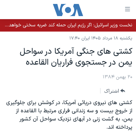
ینکهای
ابل
سترسی
نخست وزیر اسرائيل: اگر رژیم ایران حمله کند ضربه سختی خواهد خورد
خانه
هش
یکشنبه ۱۸ مرداد ۱۴۰۵ ایران ۱۷:۴۰
نسخه سبک وب‌سایت
ه
کشتی های جنگی آمريکا در سواحل
حتوای
موضوع ها
يمن در جستجوی فراريان القاعده
صلی
برنامه های تلویزیونی
ایران
هش
جدول برنامه ها
ه
۲۰ بهمن ۱۳۸۴
آمریکا
فحه
صفحه‌های ویژه
جهان
اشتراک
صلی
فرکانس‌های صدای آمریکا
ورزشی
جام جهانی ۲۰۲۶
هش
کشتی های نیروی دریائی آمریکا، در کوشش برای جلوگیری
پخش رادیویی
ه
گزیده‌ها
عملیات خشم حماسی
از خروج بيست و سه زندانی فراری مرتبط با القاعده از
ستجو
یمن، به گشت زنی در آبهای نزدیک سواحل آن کشور
۲۵۰سالگی آمریکا
ویژه برنامه‌ها
یادگیری زبان انگلیسی
پرداخته اند.
ویدیوها
بایگانی برنامه‌های تلویزیونی