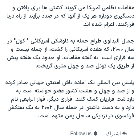
دنبال کنید
مستندها
فرهنگ و زندگی
مقامات نظامی آمریکا می گويند کشتی ها برای یافتن و
دستگیری دوباره هر یک از آنها که در صدد برآيند از راه دریا
حقوق شهروندی
انتخابات ریاست جمهوری آمریکا ۲۰۲۴
فرارکنند، اعزام شده اند.
اقتصادی
حمله جمهوری اسلامی به اسرائیل
رمز مهسا
علم و فناوری
جمال البداوی طراح حمله به ناوشکن آمریکائی " کول" در
زبانهای مختلف
سال ۲۰۰۰، که هفده آمریکائی را کشت، از جمله بيست و
اسرائیل در جنگ
ورزش زنان در ایران
سه فراری است. به گفته مقامات، او حدود یک هفته پیش
گالری عکس
اعتراضات زن، زندگی، آزادی
از طریق یک تونل صد و چهل متری گریخت.
آرشیو پخش زنده
مجموعه مستندهای دادخواهی
پلیس بین المللی یک آماده باش امنیتی جهانی صادر کرده
تریبونال مردمی آبان ۹۸
و از صد و چهل و هشت کشور عضو خواسته است به
دادگاه حمید نوری
بازداشت فراریان کمک کنند. فراری دیگر، فواز الرابعی نام
چهل سال گروگان‌گیری
دارد و به دست داشتن در حمله سال ۲۰۰۲ به یک نفتکش
فرانسوی در نزدیکی ساحل یمن متهم است.
قانون شفافیت دارائی کادر رهبری ایران
اعتراضات مردمی آبان ۹۸
اشتراک
Follow us