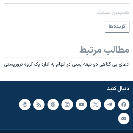
اسرائیل در جنگ
همچنبن ببینید:
نرگس محمدی برنده جایزه نوبل صلح
همایش محافظه‌کاران آمریکا «سی‌پک»
گزيده‌ها
صفحه‌های ویژه
سفر پرزیدنت ترامپ به چین
مطالب مرتبط
ادعای بی گناهی دو تبعه يمنی در اتهام به اداره يک گروه تروريستی
دنبال کنید