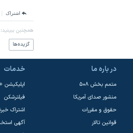
نرگس محمدی برنده جایزه نوبل صلح
اشتراک
همایش محافظه‌کاران آمریکا «سی‌پک»
صفحه‌های ویژه
همچنبن ببینید:
سفر پرزیدنت ترامپ به چین
گزيده‌ها
در باره ما
خدمات
متمم بخش ۵۰۸
اپلیکیشن +VOA
منشور صدای آمریکا
فیلترشکن
حقوق و مقررات
اشتراک خبرن
قوانین تالار
آگهی استخد