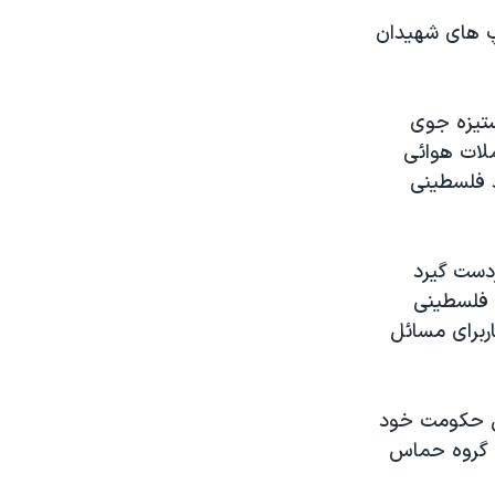
يپ های شهيدان
تيزه جوی
لات هوائی
 فلسطينی
ردست گيرد
 فلسطينی
ربرای مسائل
بق حکومت خود
يه گروه حماس