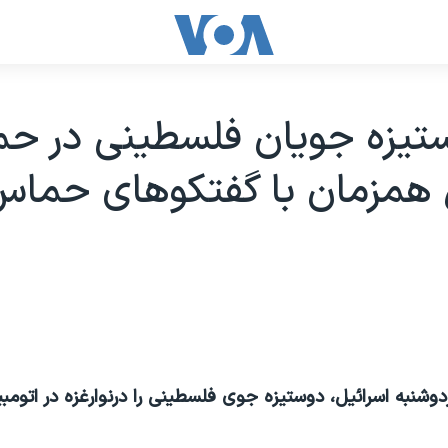
تيزه جويان فلسطينی در حم
 همزمان با گفتکوهای حماس
وشنبه اسرائيل، دوستيزه جوی فلسطينی را درنوارغزه در اتومب