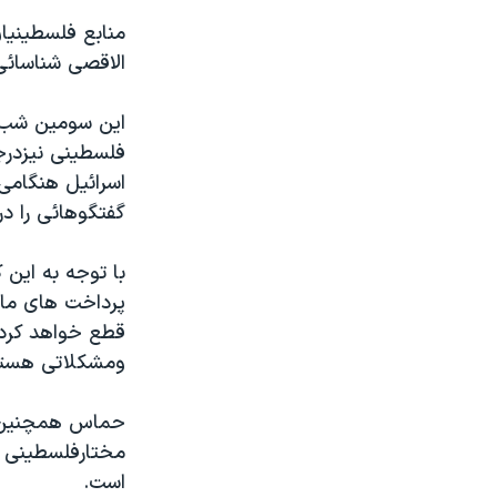
مستندها
فرهنگ و زندگی
منابع فلسطينيا
حقوق شهروندی
انتخابات ریاست جمهوری آمریکا ۲۰۲۴
الاقصی شناسائی
اقتصادی
حمله جمهوری اسلامی به اسرائیل
اين سومين شب پ
رمز مهسا
علم و فناوری
فلسطينی نيزدرج
اسرائیل در جنگ
ورزش زنان در ایران
اسرائيل هنگام
گالری عکس
اعتراضات زن، زندگی، آزادی
گفتگوهائی را در
آرشیو پخش زنده
مجموعه مستندهای دادخواهی
با توجه به اين 
تریبونال مردمی آبان ۹۸
پرداخت های ماه
دادگاه حمید نوری
قطع خواهد کرد،
ومشکلاتی هستند
چهل سال گروگان‌گیری
قانون شفافیت دارائی کادر رهبری ایران
حماس همچنين در
اعتراضات مردمی آبان ۹۸
مختارفلسطينی با
است.
اسرائیل در جنگ