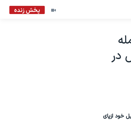
پخش زنده
له
 در
يل خود ازپای