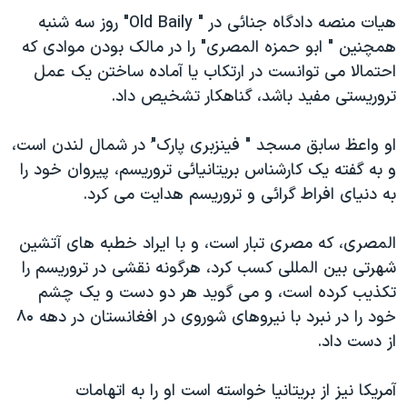
دنبال کنید
مستندها
فرهنگ و زندگی
هیات منصه دادگاه جنائی در " Old Baily" روز سه شنبه
همچنین " ابو حمزه المصری" را در مالک بودن موادی که
حقوق شهروندی
انتخابات ریاست جمهوری آمریکا ۲۰۲۴
احتمالا می توانست در ارتکاب یا آماده ساختن یک عمل
اقتصادی
حمله جمهوری اسلامی به اسرائیل
تروریستی مفید باشد، گناهکار تشخیص داد.
رمز مهسا
علم و فناوری
زبانهای مختلف
او واعظ سابق مسجد " فینزبری پارک"َ در شمال لندن است،
اسرائیل در جنگ
ورزش زنان در ایران
و به گفته یک کارشناس بریتانیائی تروریسم، پیروان خود را
گالری عکس
اعتراضات زن، زندگی، آزادی
به دنیای افراط گرائی و تروریسم هدایت می کرد.
آرشیو پخش زنده
مجموعه مستندهای دادخواهی
المصری، که مصری تبار است، و با ایراد خطبه های آتشین
تریبونال مردمی آبان ۹۸
شهرتی بین المللی کسب کرد، هرگونه نقشی در تروریسم را
دادگاه حمید نوری
تکذیب کرده است، و می گويد هر دو دست و یک چشم
چهل سال گروگان‌گیری
خود را در نبرد با نیروهای شوروی در افغانستان در دهه ۸۰
از دست داد.
قانون شفافیت دارائی کادر رهبری ایران
اعتراضات مردمی آبان ۹۸
آمریکا نیز از بریتانیا خواسته است او را به اتهامات