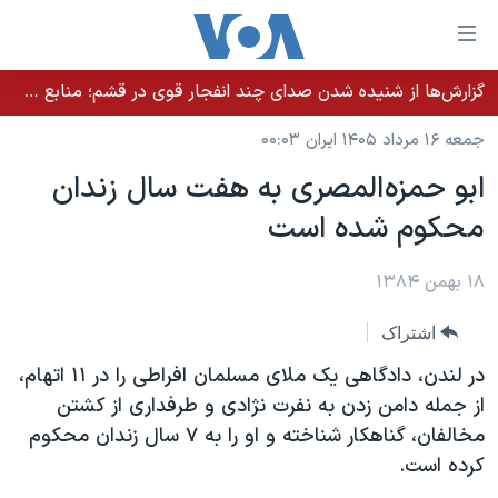
ینکهای
ابل
سترسی
گزارش‌ها از شنیده شدن صدای چند انفجار قوی در قشم؛ منابع حکومتی می‌گویند درگیری در تنگه هرمز بود
خانه
هش
جمعه ۱۶ مرداد ۱۴۰۵ ایران ۰۰:۰۳
نسخه سبک وب‌سایت
ه
ابو حمزه المصری به هفت سال زندان
حتوای
موضوع ها
محکوم شده است
صلی
برنامه های تلویزیونی
ایران
هش
جدول برنامه ها
ه
۱۸ بهمن ۱۳۸۴
آمریکا
فحه
صفحه‌های ویژه
جهان
اشتراک
صلی
فرکانس‌های صدای آمریکا
ورزشی
جام جهانی ۲۰۲۶
هش
در لندن، دادگاهی یک ملای مسلمان افراطی را در ۱۱ اتهام،
پخش رادیویی
ه
گزیده‌ها
عملیات خشم حماسی
از جمله دامن زدن به نفرت نژادی و طرفداری از کشتن
ستجو
مخالفان، گناهکار شناخته و او را به ۷ سال زندان محکوم
۲۵۰سالگی آمریکا
ویژه برنامه‌ها
یادگیری زبان انگلیسی
کرده است.
ویدیوها
بایگانی برنامه‌های تلویزیونی