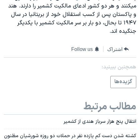
اسرائیل در جنگ
ميکنند و هر دو کشور ادعای مالکيت کشمير را دارند. هند
نرگس محمدی برنده جایزه نوبل صلح
و پاکستان پس از کسب استقلال خود از بريتانيا در سال
۱۹۴۷ تا بحال، دو بار بر سر مالکيت کشمير با يکديگر
همایش محافظه‌کاران آمریکا «سی‌پک»
جنگيده اند.
صفحه‌های ویژه
سفر پرزیدنت ترامپ به چین
اشتراک
Follow us
همچنبن ببینید:
گزيده‌ها
مطالب مرتبط
انتقال پنج هزار سرباز هندی از کشمير
کشته شدن دست کم يازده نفر در حملات دو روزه شورشيان مظنون