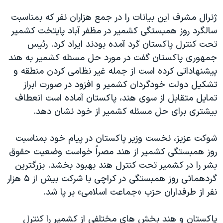
دنبال کنید
مستندها
فرهنگ و زندگی
ژنرال مشرف اين بيانات را در جمع هزاران نفر که بمناسبت
حقوق شهروندی
انتخابات ریاست جمهوری آمریکا ۲۰۲۴
سالگرد روز همبستگی کشمير در مظفر آباد پايتخت کشمير
تحت کنترل پاکستان گرد آمده بودند ايراد کرد. رئيس
اقتصادی
حمله جمهوری اسلامی به اسرائیل
جمهوری پاکستان گفت در مورد حل مسئله کشمير به هند
رمز مهسا
علم و فناوری
پيشنهاداتی کرده است از جمله غير نظامی کردن منطقه و
زبانهای مختلف
اسرائیل در جنگ
ورزش زنان در ایران
تشکيل دولت خودگردان کشمير و افزود در صورت ابراز
تمايل متقابل از سوی هند، پاکستان آماده است انعطاف
گالری عکس
اعتراضات زن، زندگی، آزادی
بيشتری برای حل مسئله کشمير از خود نشان دهد.
آرشیو پخش زنده
مجموعه مستندهای دادخواهی
تریبونال مردمی آبان ۹۸
شوکت عزيز، نخست وزير پاکستان در پيام خود بمناسبت
روز همبستگی کشمير از هند مصراً خواست وضعيت حقوق
دادگاه حمید نوری
بشر را در کشمير تحت کنترل هند بهبود بخشد. بزرگترين
چهل سال گروگان‌گیری
گردهمائی روز همبستگی در کراچی با شرکت بيش از ۵ هزار
قانون شفافیت دارائی کادر رهبری ایران
نفر از طرفداران حزب «جماعت اسلامی» بر پا شد.
اعتراضات مردمی آبان ۹۸
پاکستان و هند بخش های مختلفی از کشمير را کنترل