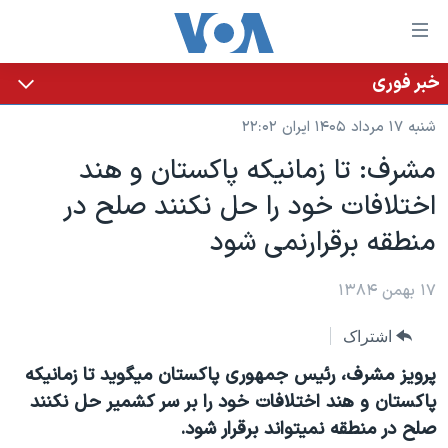
ینکهای
ابل
سترسی
خبر فوری
خانه
هش
شنبه ۱۷ مرداد ۱۴۰۵ ایران ۲۲:۰۲
نسخه سبک وب‌سایت
ه
مشرف: تا زمانيکه پاکستان و هند
حتوای
موضوع ها
اختلافات خود را حل نکنند صلح در
صلی
برنامه های تلویزیونی
ایران
هش
منطقه برقرارنمی شود
جدول برنامه ها
ه
آمریکا
فحه
صفحه‌های ویژه
۱۷ بهمن ۱۳۸۴
جهان
صلی
فرکانس‌های صدای آمریکا
ورزشی
جام جهانی ۲۰۲۶
هش
اشتراک
پخش رادیویی
ه
گزیده‌ها
عملیات خشم حماسی
پرويز مشرف، رئيس جمهوری پاکستان ميگويد تا زمانيکه
ستجو
۲۵۰سالگی آمریکا
ویژه برنامه‌ها
پاکستان و هند اختلافات خود را بر سر کشمير حل نکنند
یادگیری زبان انگلیسی
صلح در منطقه نميتواند برقرار شود.
ویدیوها
بایگانی برنامه‌های تلویزیونی