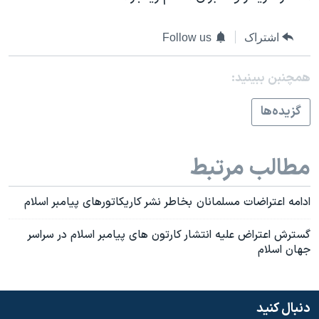
اسرائیل در جنگ
نرگس محمدی برنده جایزه نوبل صلح
اشتراک
Follow us
همایش محافظه‌کاران آمریکا «سی‌پک»
همچنبن ببینید:
صفحه‌های ویژه
سفر پرزیدنت ترامپ به چین
گزيده‌ها
مطالب مرتبط
ادامه اعتراضات مسلمانان بخاطر نشر کاريکاتورهای پيامبر اسلام
گسترش اعتراض عليه انتشار کارتون های پيامبر اسلام در سراسر
جهان اسلام
دنبال کنید