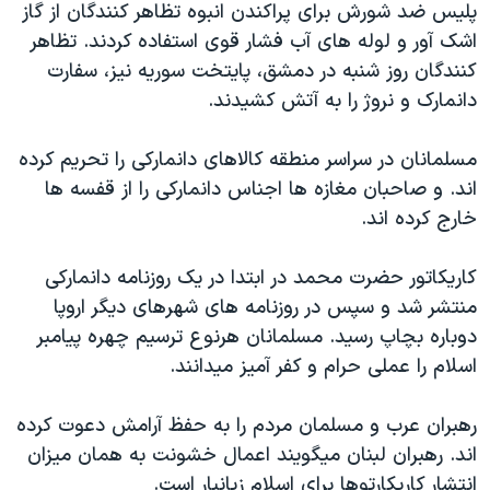
پليس ضد شورش برای پراکندن انبوه تظاهر کنندگان از گاز
دنبال کنید
مستندها
فرهنگ و زندگی
اشک آور و لوله های آب فشار قوی استفاده کردند. تظاهر
حقوق شهروندی
انتخابات ریاست جمهوری آمریکا ۲۰۲۴
کنندگان روز شنبه در دمشق، پايتخت سوريه نيز، سفارت
دانمارک و نروژ را به آتش کشيدند.
اقتصادی
حمله جمهوری اسلامی به اسرائیل
رمز مهسا
علم و فناوری
مسلمانان در سراسر منطقه کالاهای دانمارکی را تحريم کرده
زبانهای مختلف
اسرائیل در جنگ
ورزش زنان در ایران
اند. و صاحبان مغازه ها اجناس دانمارکی را از قفسه ها
خارج کرده اند.
گالری عکس
اعتراضات زن، زندگی، آزادی
آرشیو پخش زنده
مجموعه مستندهای دادخواهی
کاريکاتور حضرت محمد در ابتدا در يک روزنامه دانمارکی
تریبونال مردمی آبان ۹۸
منتشر شد و سپس در روزنامه های شهرهای ديگر اروپا
دوباره بچاپ رسيد. مسلمانان هرنوع ترسيم چهره پيامبر
دادگاه حمید نوری
اسلام را عملی حرام و کفر آميز ميدانند.
چهل سال گروگان‌گیری
قانون شفافیت دارائی کادر رهبری ایران
رهبران عرب و مسلمان مردم را به حفظ آرامش دعوت کرده
اند. رهبران لبنان ميگويند اعمال خشونت به همان ميزان
اعتراضات مردمی آبان ۹۸
انتشار کاريکارتوها برای اسلام زيانبار است.