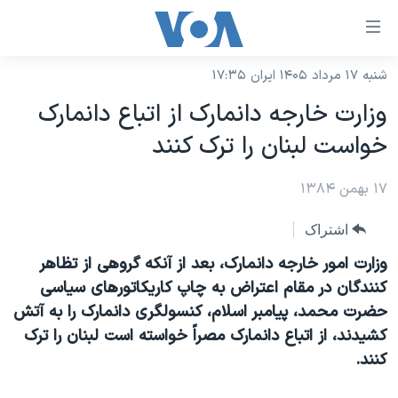
ینکهای
ابل
سترسی
شنبه ۱۷ مرداد ۱۴۰۵ ایران ۱۷:۳۵
خانه
هش
وزارت خارجه دانمارک از اتباع دانمارک
نسخه سبک وب‌سایت
ه
خواست لبنان را ترک کنند
حتوای
موضوع ها
صلی
۱۷ بهمن ۱۳۸۴
برنامه های تلویزیونی
ایران
هش
جدول برنامه ها
ه
آمریکا
اشتراک
فحه
صفحه‌های ویژه
جهان
وزارت امور خارجه دانمارک، بعد از آنکه گروهی از تظاهر
صلی
فرکانس‌های صدای آمریکا
کنندگان در مقام اعتراض به چاپ کاريکاتورهای سياسی
ورزشی
جام جهانی ۲۰۲۶
هش
حضرت محمد، پيامبر اسلام، کنسولگری دانمارک را به آتش
پخش رادیویی
ه
گزیده‌ها
عملیات خشم حماسی
کشيدند، از اتباع دانمارک مصراً خواسته است لبنان را ترک
ستجو
۲۵۰سالگی آمریکا
ویژه برنامه‌ها
کنند.
یادگیری زبان انگلیسی
ویدیوها
بایگانی برنامه‌های تلویزیونی