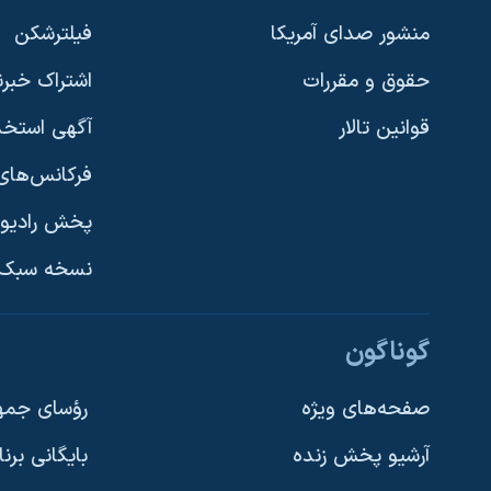
نرگس محمدی برنده جایزه نوبل صلح
منشور صدای آمریکا
فیلترشکن
همایش محافظه‌کاران آمریکا «سی‌پک»
حقوق و مقررات
اشتراک خبرن
صفحه‌های ویژه
قوانین تالار
آگهی استخد
سفر پرزیدنت ترامپ به چین
فرکانس‌های 
پخش رادیو
یادگیری زبان انگلیسی
نسخه سبک 
دنبال کنید
گوناگون
صفحه‌های ویژه
رؤسای جمهو
آرشیو پخش زنده
بایگانی برن
زبانهای مختلف