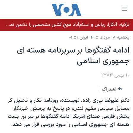
ینکهای
ابل
سترسی
ترکیه: آنکارا، ریاض و اسلام‌آباد هیچ کشور مشخصی را دشمن نمی‌دانند مگر اینکه آن کشور اقدام خصمانه‌ای انجام دهد
خانه
هش
یکشنبه ۱۸ مرداد ۱۴۰۵ ایران ۰۱:۵۱
نسخه سبک وب‌سایت
ه
ادامه گفتگوها بر سربرنامه هسته ای
حتوای
موضوع ها
جمهوری اسلامی
صلی
برنامه های تلویزیونی
ایران
هش
جدول برنامه ها
ه
۱۰ بهمن ۱۳۸۴
آمریکا
فحه
صفحه‌های ویژه
جهان
اشتراک
صلی
فرکانس‌های صدای آمریکا
ورزشی
جام جهانی ۲۰۲۶
هش
دکتر عليرضا نوری زاده، نويسنده، روزنامه نگار و تحليل گر
پخش رادیویی
ه
گزیده‌ها
عملیات خشم حماسی
مسايل سياسی مقيم لندن، در پاسخ به پرسش خبرنگار
ستجو
بخش فارسی صدای آمريکا ادامه گفتگوها بر سر بن بست
۲۵۰سالگی آمریکا
ویژه برنامه‌ها
یادگیری زبان انگلیسی
هسته ای جمهوری اسلامی را مورد بررسی قرار می دهد.
ویدیوها
بایگانی برنامه‌های تلویزیونی