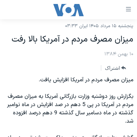
ینکهای
ابل
سترسی
پنجشنبه ۱۵ مرداد ۱۴۰۵ ایران ۰۳:۳۳
خانه
هش
ميزان مصرف مردم در آمريکا بالا رفت
نسخه سبک وب‌سایت
ه
حتوای
۱۰ بهمن ۱۳۸۴
موضوع ها
صلی
برنامه های تلویزیونی
ایران
اشتراک
هش
جدول برنامه ها
ه
آمریکا
ميزان مصرف مردم در آمريکا افزايش يافت.
فحه
صفحه‌های ویژه
جهان
صلی
بگزارش روز دوشنبه وزارت بازرگانی آمريکا به ميزان مصرف
فرکانس‌های صدای آمریکا
ورزشی
جام جهانی ۲۰۲۶
هش
مردم در آمريکا در پی 5 دهم در صد افزايش در ماه نوامبر
پخش رادیویی
ه
گزیده‌ها
عملیات خشم حماسی
گذشته در ماه دسامبر سال گذشته 9 دهم درصد افزوده
ستجو
شد.
۲۵۰سالگی آمریکا
ویژه برنامه‌ها
یادگیری زبان انگلیسی
ویدیوها
بایگانی برنامه‌های تلویزیونی