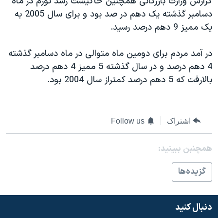
گزارش وزارت بازرگانی همچنين حاکيست رشد تورم در ماه
دنبال کنید
مستندها
فرهنگ و زندگی
دسامبر گذشته يک دهم در صد بود و برای سال 2005 به
يک مميز 9 دهم درصد رسيد.
حقوق شهروندی
انتخابات ریاست جمهوری آمریکا ۲۰۲۴
اقتصادی
حمله جمهوری اسلامی به اسرائیل
در آمد مردم برای دومين ماه متوالی در ماه دسامبر گذشته
رمز مهسا
علم و فناوری
4 دهم درصد و در سال گذشته 5 مميز 4 دهم درصد
زبانهای مختلف
بالارفت که 5 دهم درصد کمتراز سال 2004 بود.
اسرائیل در جنگ
ورزش زنان در ایران
گالری عکس
اعتراضات زن، زندگی، آزادی
آرشیو پخش زنده
مجموعه مستندهای دادخواهی
اشتراک
Follow us
تریبونال مردمی آبان ۹۸
همچنبن ببینید:
دادگاه حمید نوری
چهل سال گروگان‌گیری
گزيده‌ها
قانون شفافیت دارائی کادر رهبری ایران
اعتراضات مردمی آبان ۹۸
دنبال کنید