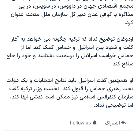
مجمع اقتصادی جهان در داووس، در سويس، در پی
دنبال کنید
مستندها
فرهنگ و زندگی
مذاکره با کوفی عنان دبير کل سازمان ملل متحد، عنوان
حقوق شهروندی
انتخابات ریاست جمهوری آمریکا ۲۰۲۴
کرد.
اقتصادی
حمله جمهوری اسلامی به اسرائیل
اردوغان توضيح نداد که ترکيه چگونه می خواهد به آغاز
رمز مهسا
علم و فناوری
زبانهای مختلف
گفت و شنود بين اسرائيل و حماس کمک کند اما از
اسرائیل در جنگ
ورزش زنان در ایران
حماس خواست اسرائيل را برسميت بشناسد و خود را خلع
گالری عکس
اعتراضات زن، زندگی، آزادی
سلاح کند.
آرشیو پخش زنده
مجموعه مستندهای دادخواهی
او همچنين گفت اسرائيل بايد نتايج انتخابات و يک دولت
تریبونال مردمی آبان ۹۸
تحت رهبری حماس را قبول کند. نخست وزير ترکيه گفت
دادگاه حمید نوری
سازمان کنفرانس اسلامی نيز ممکن است نقشی ايفا کند،
اما توضيحی نداد.
چهل سال گروگان‌گیری
قانون شفافیت دارائی کادر رهبری ایران
اشتراک
Follow us
اعتراضات مردمی آبان ۹۸