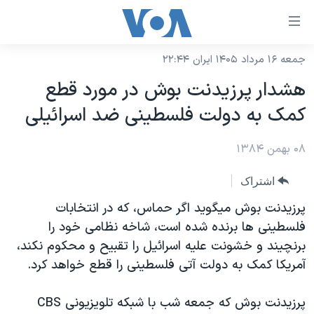
ینکهای
ابل
سترسی
جمعه ۱۶ مرداد ۱۴۰۵ ایران ۲۲:۴۴
خانه
هش
هشدار پرزيدنت بوش در مورد قطع
نسخه سبک وب‌سایت
ه
کمک به دولت فلسطينی ضد اسرائيلی
حتوای
موضوع ها
صلی
۰۸ بهمن ۱۳۸۴
برنامه های تلویزیونی
ایران
هش
جدول برنامه ها
ه
آمریکا
اشتراک
فحه
صفحه‌های ویژه
جهان
پرزيدنت بوش ميگويد اگر حماس، که در انتخابات
صلی
فرکانس‌های صدای آمریکا
فلسطينی ها برنده شده است، شاخه نظامی خود را
ورزشی
جام جهانی ۲۰۲۶
هش
برنچيند و خشونت عليه اسرائيل را تقبيح و محکوم نکند،
پخش رادیویی
ه
گزیده‌ها
عملیات خشم حماسی
آمريکا کمک به دولت آتی فلسطينی را قطع خواهد کرد.
ستجو
۲۵۰سالگی آمریکا
ویژه برنامه‌ها
یادگیری زبان انگلیسی
پرزيدنت بوش که جمعه شب با شبکه تلويزيونی CBS
ویدیوها
بایگانی برنامه‌های تلویزیونی