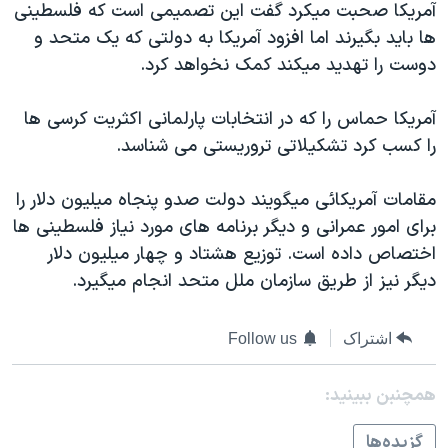
آمريکا صحبت ميکرد گفت اين تصميمی است که فلسطينی
دنبال کنید
مستندها
فرهنگ و زندگی
ها بايد بگيرند اما افزود آمريکا به دولتی که يک متحد و
حقوق شهروندی
انتخابات ریاست جمهوری آمریکا ۲۰۲۴
دوست را تهديد ميکند کمک نخواهد کرد.
اقتصادی
حمله جمهوری اسلامی به اسرائیل
آمريکا حماس را که در انتخابات پارلمانی اکثريت کرسی ها
رمز مهسا
علم و فناوری
را کسب کرد تشکيلاتی تروريستی می شناسد.
زبانهای مختلف
اسرائیل در جنگ
ورزش زنان در ایران
مقامات آمريکائی ميگويند دولت صدو پنجاه ميليون دلار را
گالری عکس
اعتراضات زن، زندگی، آزادی
برای امور عمرانی و ديگر برنامه های مورد نياز فلسطينی ها
آرشیو پخش زنده
مجموعه مستندهای دادخواهی
اختصاص داده است. توزيع هشتاد و چهار ميليون دلار
تریبونال مردمی آبان ۹۸
ديگر نيز از طريق سازمان ملل متحد انجام ميگيرد.
دادگاه حمید نوری
اشتراک
Follow us
چهل سال گروگان‌گیری
قانون شفافیت دارائی کادر رهبری ایران
همچنبن ببینید:
اعتراضات مردمی آبان ۹۸
گزيده‌ها