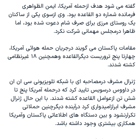
گفته می شود هدف ازحمله آمريکا، ايمن الظواهری
دنبال کنید
مستندها
فرهنگ و زندگی
فرمانده شماره دو القاعده بود. وی ازسوی يکی از ساکنان
حقوق شهروندی
انتخابات ریاست جمهوری آمریکا ۲۰۲۴
يک روستای مرزی برای صرف شام دعوت شده بود، اما
اقتصادی
حمله جمهوری اسلامی به اسرائیل
ظاهرا درمجلس مهمانی شرکت نکرد.
رمز مهسا
علم و فناوری
زبانهای مختلف
مقامات پاکستان می گويند درجريان حمله هوائی آمريکا،
اسرائیل در جنگ
ورزش زنان در ایران
چهارتا پنج تروريست ديگرالقاعده وهمچنين ۱۸ غيرنظامی
گالری عکس
اعتراضات زن، زندگی، آزادی
کشته شدند.
آرشیو پخش زنده
مجموعه مستندهای دادخواهی
ژنرال مشرف درمصاحبه ای با شبکه تلويزيونی سی ان ان
تریبونال مردمی آبان ۹۸
در داووس درسويس تاييد کرد که درحمله آمريکا پنج تا
دادگاه حمید نوری
شش تن ازعوامل القاعده کشته شدند. با اين حال ژنرال
مشرف ابرازاميدواری کرد درآينده ديگرچنين حملاتی
چهل سال گروگان‌گیری
تکرارنشود و بين دستگاه های اطلاعاتی پاکستان وآمريکا
قانون شفافیت دارائی کادر رهبری ایران
همکاری بيشتری وجود داشته باشد.
اعتراضات مردمی آبان ۹۸