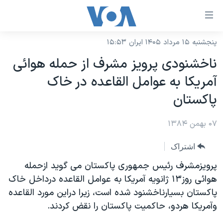
ینکهای
ابل
سترسی
پنجشنبه ۱۵ مرداد ۱۴۰۵ ایران ۱۵:۵۳
خانه
هش
ناخشنودی پرويز مشرف از حمله هوائی
نسخه سبک وب‌سایت
ه
آمريکا به عوامل القاعده در خاک
حتوای
موضوع ها
پاکستان
صلی
برنامه های تلویزیونی
ایران
هش
۰۷ بهمن ۱۳۸۴
جدول برنامه ها
ه
آمریکا
فحه
صفحه‌های ویژه
جهان
اشتراک
صلی
فرکانس‌های صدای آمریکا
ورزشی
جام جهانی ۲۰۲۶
پرويزمشرف رئيس جمهوری پاکستان می گويد ازحمله
هش
پخش رادیویی
هوائی روز۱۳ ژانويه آمريکا به عوامل القاعده درداخل خاک
ه
گزیده‌ها
عملیات خشم حماسی
پاکستان بسيارناخشنود شده است، زيرا دراين مورد القاعده
ستجو
۲۵۰سالگی آمریکا
ویژه برنامه‌ها
یادگیری زبان انگلیسی
وآمريکا هردو، حاکميت پاکستان را نقض کردند.
ویدیوها
بایگانی برنامه‌های تلویزیونی