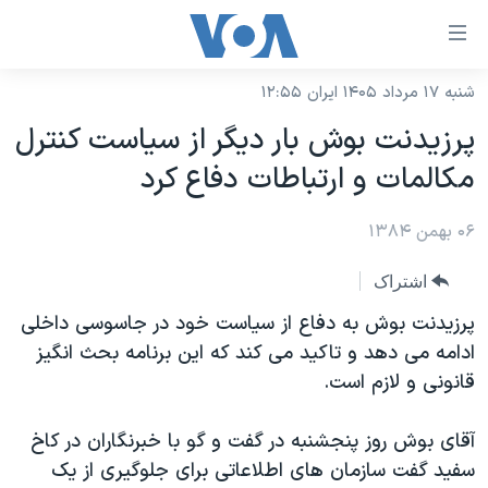
ینکهای
ابل
سترسی
شنبه ۱۷ مرداد ۱۴۰۵ ایران ۱۲:۵۵
خانه
هش
پرزيدنت بوش بار ديگر از سياست کنترل
نسخه سبک وب‌سایت
ه
مکالمات و ارتباطات دفاع کرد
حتوای
موضوع ها
صلی
۰۶ بهمن ۱۳۸۴
برنامه های تلویزیونی
ایران
هش
جدول برنامه ها
ه
آمریکا
اشتراک
فحه
صفحه‌های ویژه
جهان
پرزیدنت بوش به دفاع از سیاست خود در جاسوسی داخلی
صلی
فرکانس‌های صدای آمریکا
ادامه می دهد و تاکید می کند که این برنامه بحث انگیز
ورزشی
جام جهانی ۲۰۲۶
هش
قانونی و لازم است.
پخش رادیویی
ه
گزیده‌ها
عملیات خشم حماسی
ستجو
۲۵۰سالگی آمریکا
ویژه برنامه‌ها
آقای بوش روز پنجشنبه در گفت و گو با خبرنگاران در کاخ
یادگیری زبان انگلیسی
سفید گفت سازمان های اطلاعاتی برای جلوگیری از یک
ویدیوها
بایگانی برنامه‌های تلویزیونی