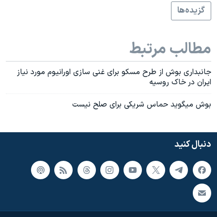
اسرائیل در جنگ
گزيده‌ها
نرگس محمدی برنده جایزه نوبل صلح
همایش محافظه‌کاران آمریکا «سی‌پک»
مطالب مرتبط
صفحه‌های ویژه
جانبداری بوش از طرح مسکو برای غنی سازی اورانيوم مورد نياز
سفر پرزیدنت ترامپ به چین
ايران در خاک روسيه
بوش ميگويد حماس شريکی برای صلح نيست
دنبال کنید