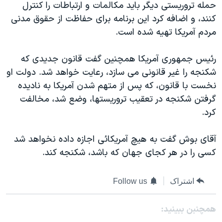
حمله تروریستی دیگر بايد مکالمات و ارتباطات را کنترل
دنبال کنید
مستندها
فرهنگ و زندگی
کنند، و اضافه کرد این برنامه برای حفاظت از حقوق مدنی
حقوق شهروندی
انتخابات ریاست جمهوری آمریکا ۲۰۲۴
مردم آمریکا تهیه شده است.
اقتصادی
حمله جمهوری اسلامی به اسرائیل
رئیس جمهوری آمریکا همچنین گفت قانون جدیدی که
رمز مهسا
علم و فناوری
شکنجه را غیر قانونی می سازد، رعایت خواهد شد. دولت او
زبانهای مختلف
اسرائیل در جنگ
ورزش زنان در ایران
نخست با قانون، که پس از متهم شدن آمریکا به نادیده
گرفتن شکنجه در تعقیب تروریستها، وضع شد، مخالفت
گالری عکس
اعتراضات زن، زندگی، آزادی
کرد.
آرشیو پخش زنده
مجموعه مستندهای دادخواهی
تریبونال مردمی آبان ۹۸
آقای بوش گفت به هیچ آمریکائی اجازه داده نخواهد شد
کسی را در هر کجای جهان که باشد، شکنجه کند.
دادگاه حمید نوری
چهل سال گروگان‌گیری
اشتراک
Follow us
قانون شفافیت دارائی کادر رهبری ایران
اعتراضات مردمی آبان ۹۸
همچنبن ببینید: