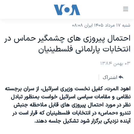
ینکهای
ابل
سترسی
شنبه ۱۷ مرداد ۱۴۰۵ ایران ۰۸:۰۸
خانه
هش
احتمال پيروزی های چشمگير حماس در
نسخه سبک وب‌سایت
ه
انتخابات پارلمانی فلسطينيان
حتوای
موضوع ها
صلی
۰۳ بهمن ۱۳۸۴
برنامه های تلویزیونی
ایران
هش
جدول برنامه ها
ه
آمریکا
اشتراک
فحه
صفحه‌های ویژه
جهان
اهود المرت، کفيل نخست وزيری اسرائيل، از سران برجسته
صلی
فرکانس‌های صدای آمریکا
نظامی و مقامات سياسی اسرائيل خواست بمنظور تبادل
ورزشی
جام جهانی ۲۰۲۶
هش
نظر در مورد احتمال پيروزی های قابل ملاحظه جنبش
پخش رادیویی
ه
گزیده‌ها
عملیات خشم حماسی
تندرو «حماس» در انتخابات فلسطينيان که قرار است در
ستجو
۲۵۰سالگی آمریکا
ویژه برنامه‌ها
آينده نزديکی برگزار شود تشکيل جلسه دهند.
یادگیری زبان انگلیسی
ویدیوها
بایگانی برنامه‌های تلویزیونی