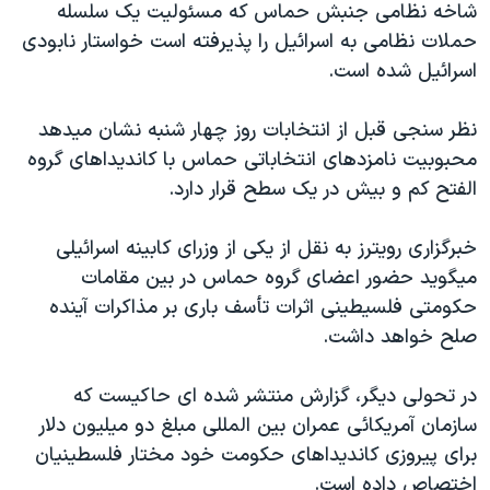
شاخه نظامی جنبش حماس که مسئوليت يک سلسله
دنبال کنید
مستندها
فرهنگ و زندگی
حملات نظامی به اسرائيل را پذيرفته است خواستار نابودی
حقوق شهروندی
انتخابات ریاست جمهوری آمریکا ۲۰۲۴
اسرائيل شده است.
اقتصادی
حمله جمهوری اسلامی به اسرائیل
نظر سنجی قبل از انتخابات روز چهار شنبه نشان ميدهد
رمز مهسا
علم و فناوری
محبوبيت نامزدهای انتخاباتی حماس با کانديداهای گروه
زبانهای مختلف
اسرائیل در جنگ
ورزش زنان در ایران
الفتح کم و بيش در يک سطح قرار دارد.
گالری عکس
اعتراضات زن، زندگی، آزادی
خبرگزاری رويترز به نقل از يکی از وزرای کابينه اسرائيلی
آرشیو پخش زنده
مجموعه مستندهای دادخواهی
ميگويد حضور اعضای گروه حماس در بين مقامات
تریبونال مردمی آبان ۹۸
حکومتی فلسيطينی اثرات تأسف باری بر مذاکرات آينده
صلح خواهد داشت.
دادگاه حمید نوری
چهل سال گروگان‌گیری
در تحولی ديگر، گزارش منتشر شده ای حاکيست که
قانون شفافیت دارائی کادر رهبری ایران
سازمان آمريکائی عمران بين المللی مبلغ دو ميليون دلار
برای پيروزی کانديداهای حکومت خود مختار فلسطينيان
اعتراضات مردمی آبان ۹۸
اختصاص داده است.