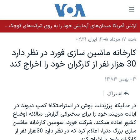
ینکهای
ابل
سترسی
ارتش آمریکا میدان‌های آزمایش خود را به روی شرکت‌های کوچک می‌گشاید تا تسلیحات سریع‌تر به میدان نبرد برسد
خانه
هش
شنبه ۱۷ مرداد ۱۴۰۵ ایران ۰۲:۴۱
نسخه سبک وب‌سایت
ه
کارخانه ماشين سازی فورد در نظر دارد
حتوای
موضوع ها
30 هزار نفر از کارگران خود را اخراج کند
صلی
برنامه های تلویزیونی
ایران
هش
جدول برنامه ها
ه
۰۳ بهمن ۱۳۸۴
آمریکا
فحه
صفحه‌های ویژه
جهان
اشتراک
صلی
فرکانس‌های صدای آمریکا
ورزشی
جام جهانی ۲۰۲۶
هش
در حاليکه پرزيدنت بوش در استراحتگاه کمپ ديويد در
پخش رادیویی
ه
گزیده‌ها
عملیات خشم حماسی
ايالت مريلند خود را برای سخنرانی گزارش سالانه اوضاع
ستجو
کشور آماده ميکند، شرکت فورد، سومين کارخانه ماشين
۲۵۰سالگی آمریکا
ویژه برنامه‌ها
یادگیری زبان انگلیسی
سازی بزرگ دنيا، اعلام کرد که در نظر دارد 30هزار نفر از
ویدیوها
بایگانی برنامه‌های تلویزیونی
کارگران خود را اخراج کند.