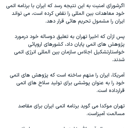
اگرشورای امنيت به اين نتيجه رسد که ايران با برنامه اتمی
دنبال کنید
مستندها
فرهنگ و زندگی
خود معاهدات بين المللی را نقض کرده است، می تواند
حقوق شهروندی
انتخابات ریاست جمهوری آمریکا ۲۰۲۴
ايران را مشمول تحريم هائی قرار دهد.
اقتصادی
حمله جمهوری اسلامی به اسرائیل
پس ازآن که اخيرا تهران به تعليق دوساله خود درمورد
رمز مهسا
علم و فناوری
زبانهای مختلف
پژوهش های اتمی پايان داد، کشورهای اروپائی
اسرائیل در جنگ
ورزش زنان در ایران
خواستارتشکيل اجلاس سازمان بين المللی انرژی اتمی
گالری عکس
اعتراضات زن، زندگی، آزادی
شدند.
آرشیو پخش زنده
مجموعه مستندهای دادخواهی
آمريکا، ايران را متهم ساخته است که پژوهش های اتمی
تریبونال مردمی آبان ۹۸
خود را به عنوان پوششی برای توليد سلاح های اتمی
دادگاه حمید نوری
قرارداده است.
چهل سال گروگان‌گیری
تهران موکدا می گويد برنامه اتمی ايران برای مقاصد
قانون شفافیت دارائی کادر رهبری ایران
مسالمت آميزاست.
اعتراضات مردمی آبان ۹۸