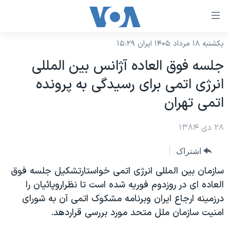
ینکهای
ابل
سترسی
یکشنبه ۱۸ مرداد ۱۴۰۵ ایران ۱۵:۲۹
خانه
هش
جلسه فوق العاده آژانس بين المللی
نسخه سبک وب‌سایت
ه
انرژی اتمی برای رسيدگی به پرونده
حتوای
موضوع ها
اتمی تهران
صلی
برنامه های تلویزیونی
ایران
هش
۲۸ دی ۱۳۸۴
جدول برنامه ها
ه
آمریکا
فحه
صفحه‌های ویژه
جهان
اشتراک
صلی
فرکانس‌های صدای آمریکا
ورزشی
جام جهانی ۲۰۲۶
سازمان بين المللی انرژی اتمی خواستارتشکيل جلسه فوق
هش
پخش رادیویی
العاده ای در روزدوم فوريه شده است تا نظراروپائيان را
ه
گزیده‌ها
عملیات خشم حماسی
درزمينه ارجاع ايران وبرنامه مشکوک اتمی آن به شورای
ستجو
۲۵۰سالگی آمریکا
ویژه برنامه‌ها
یادگیری زبان انگلیسی
امنيت سازمان ملل متحد مورد بررسی قراردهد.
ویدیوها
بایگانی برنامه‌های تلویزیونی