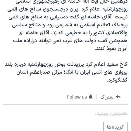
درهمين حال آيت الله خامنه ای رهبرجمهوری اسلامی
اسرائیل در جنگ
روزچهارشنبه اعلام کرد ايران درجستجوی سلاح های اتمی
نرگس محمدی برنده جایزه نوبل صلح
نيست. آقای خامنه ای گفت دستيابی به سلاح های اتمی
همایش محافظه‌کاران آمریکا «سی‌پک»
برخلاف تعاليم اسلامی به شمارمی رود و منافع سياسی
واقتصادی کشور را به خطرمی اندازد. آقای خامنه ای
صفحه‌های ویژه
همچنين گفت دولت های غرب نمی توانند دراراده ملت
سفر پرزیدنت ترامپ به چین
ايران نفوذ کنند.
کاخ سفيد اعلام کرد پرزيدنت بوش روزچهارشنبه درباره بلند
پروازی های اتمی ايران با آنگلا مرکل صدراعظم آلمان
گفتگوکرد.
اشتراک
Follow us
همچنبن ببینید:
گزيده‌ها