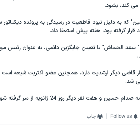
 می کند، بشود.
ين" که به دليل نبود قاطعيت در رسيدگی به پرونده ديکتاتور س
 قرار گرفته بود، هفته پيش استعفا داد.
 سعد الحماش" تا تعيين جايگزين دائمی، به عنوان رئيس موق
.
ر قاضی ديگر ارشديت دارد، همچنين عضو اکثريت شيعه است که 
ی شد.
سين و هفت نفر ديگر روز 24 ژانويه از سر گرفته شود.
Follow us
چاپ