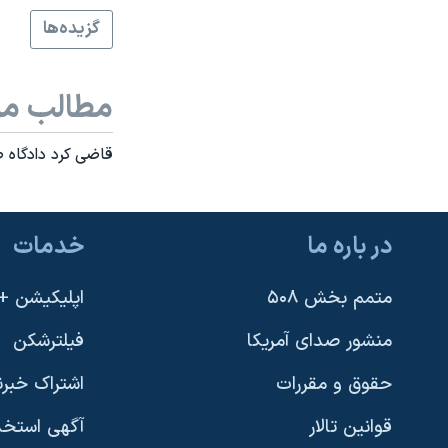
نرگس محمدی برنده جایزه نوبل صلح
گزيده‌ها
همایش محافظه‌کاران آمریکا «سی‌پک»
مطالب مر
صفحه‌های ویژه
سفر پرزیدنت ترامپ به چین
قاضی کرد دادگاه 
در باره ما
خدمات
متمم بخش ۵۰۸
اپلیکیشن +VOA
منشور صدای آمریکا
فیلترشکن
حقوق و مقررات
اشتراک خبرن
قوانین تالار
آگهی استخد