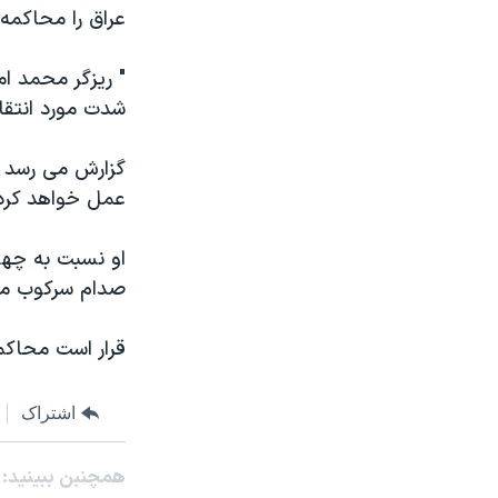
مستندها
فرهنگ و زندگی
عراق را محاکمه
حقوق شهروندی
انتخابات ریاست جمهوری آمریکا ۲۰۲۴
" ريزگر محمد ام
اقتصادی
حمله جمهوری اسلامی به اسرائیل
شدت مورد انتقاد
رمز مهسا
علم و فناوری
اسرائیل در جنگ
ورزش زنان در ایران
گزارش می رسد "
عمل خواهد کرد
گالری عکس
اعتراضات زن، زندگی، آزادی
آرشیو پخش زنده
مجموعه مستندهای دادخواهی
او نسبت به چها
تریبونال مردمی آبان ۹۸
صدام سرکوب م
دادگاه حمید نوری
قرار است محاکمه صدام ح
چهل سال گروگان‌گیری
قانون شفافیت دارائی کادر رهبری ایران
اشتراک
اعتراضات مردمی آبان ۹۸
همچنبن ببینید:
اسرائیل در جنگ