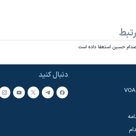
تبط
صدام حسين استعفا داده است
دنبال کنید
امه
ام