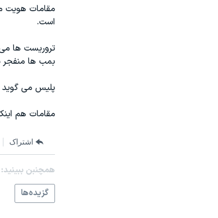
مستندها
فرهنگ و زندگی
مقامات هويت مرد
حقوق شهروندی
انتخابات ریاست جمهوری آمریکا ۲۰۲۴
است.
اقتصادی
حمله جمهوری اسلامی به اسرائیل
تروريست ها می 
رمز مهسا
علم و فناوری
بمب ها منفجر 
اسرائیل در جنگ
ورزش زنان در ایران
پليس می گويد د
گالری عکس
اعتراضات زن، زندگی، آزادی
آرشیو پخش زنده
مجموعه مستندهای دادخواهی
مقامات هم اينک 
تریبونال مردمی آبان ۹۸
دادگاه حمید نوری
اشتراک
چهل سال گروگان‌گیری
همچنبن ببینید:
قانون شفافیت دارائی کادر رهبری ایران
گزيده‌ها
اعتراضات مردمی آبان ۹۸
اسرائیل در جنگ