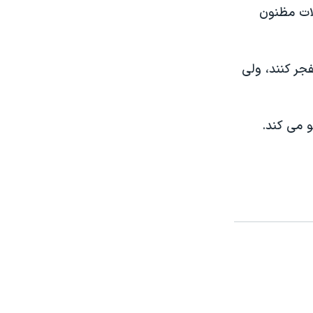
لات مظنون
جر کنند، ولی
 می کند.