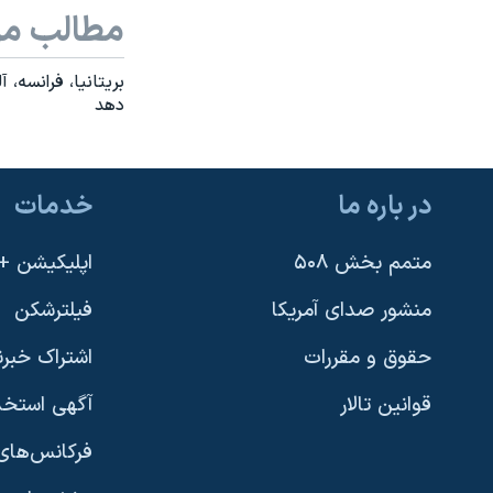
مطالب مر
نرگس محمدی برنده جایزه نوبل صلح
همایش محافظه‌کاران آمریکا «سی‌پک»
بريتانيا، فرانسه، 
دهد
صفحه‌های ویژه
سفر پرزیدنت ترامپ به چین
در باره ما
خدمات
متمم بخش ۵۰۸
اپلیکیشن +VOA
منشور صدای آمریکا
فیلترشکن
حقوق و مقررات
اشتراک خبرن
قوانین تالار
آگهی استخد
فرکانس‌های 