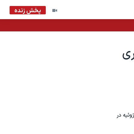
پخش زنده
ری
انيا می گويد مرد ۲۷ ساله ای را در ارتباط با بمب گذاری نافرجام ۲۱ ژوئيه در