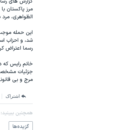
گزارش های رسانه
مستندها
فرهنگ و زندگی
مرز پاکستان با 
حقوق شهروندی
انتخابات ریاست جمهوری آمریکا ۲۰۲۴
الظواهری، مرد شماره ۲ ال
اقتصادی
حمله جمهوری اسلامی به اسرائیل
این حمله موجب 
رمز مهسا
علم و فناوری
شد، و احزاب اسل
اسرائیل در جنگ
ورزش زنان در ایران
رسما اعتراض کر
گالری عکس
اعتراضات زن، زندگی، آزادی
خانم رایس که در
آرشیو پخش زنده
مجموعه مستندهای دادخواهی
جزئیات مشخصی ا
تریبونال مردمی آبان ۹۸
مرج و بی قانون
دادگاه حمید نوری
چهل سال گروگان‌گیری
اشتراک
قانون شفافیت دارائی کادر رهبری ایران
همچنبن ببینید:
اعتراضات مردمی آبان ۹۸
گزيده‌ها
اسرائیل در جنگ