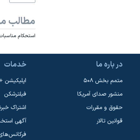
نرگس محمدی برنده جایزه نوبل صلح
مطالب مر
همایش محافظه‌کاران آمریکا «سی‌پک»
صفحه‌های ویژه
استحکام مناسبات 
سفر پرزیدنت ترامپ به چین
در باره ما
خدمات
متمم بخش ۵۰۸
اپلیکیشن +VOA
منشور صدای آمریکا
فیلترشکن
حقوق و مقررات
اشتراک خبرن
قوانین تالار
آگهی استخد
فرکانس‌های 