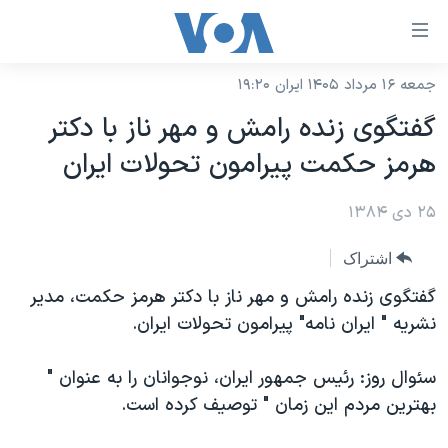
ینکهای
ابل
سترسی
جمعه ۱۶ مرداد ۱۴۰۵ ایران ۱۹:۲۰
خانه
هش
گفتگوی زنده رامش و مهر ناز با دکتر
نسخه سبک وب‌سایت
ه
هرمز حکمت پيرامون تحولات ايران
حتوای
موضوع ها
صلی
۲۵ دی ۱۳۸۴
برنامه های تلویزیونی
ایران
هش
جدول برنامه ها
ه
آمریکا
اشتراک
فحه
صفحه‌های ویژه
جهان
گفتگوی زنده رامش و مهر ناز با دکتر هرمز حکمت، مدير
صلی
فرکانس‌های صدای آمریکا
نشريه " ايران نامه" پيرامون تحولات ايران.
ورزشی
جام جهانی ۲۰۲۶
هش
پخش رادیویی
ه
گزیده‌ها
عملیات خشم حماسی
سئوال روز: رئيس جمهور ايران، نوجوانان را به عنوان "
ستجو
۲۵۰سالگی آمریکا
ویژه برنامه‌ها
بهترين مردم اين زمان " توصيف کرده است.
یادگیری زبان انگلیسی
ویدیوها
بایگانی برنامه‌های تلویزیونی