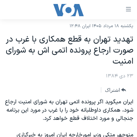
ینکهای
ابل
سترسی
یکشنبه ۱۸ مرداد ۱۴۰۵ ایران ۱۲:۴۸
خانه
هش
تهديد تهران به قطع همکاری با غرب در
نسخه سبک وب‌سایت
ه
صورت ارجاع پرونده اتمی اش به شورای
حتوای
موضوع ها
امنيت
صلی
برنامه های تلویزیونی
ایران
هش
۲۳ دی ۱۳۸۴
جدول برنامه ها
ه
آمریکا
فحه
صفحه‌های ویژه
جهان
اشتراک
صلی
فرکانس‌های صدای آمریکا
ورزشی
جام جهانی ۲۰۲۶
ايران ميگويد اگر پرونده اتمی تهران به شورای امنيت ارجاع
هش
پخش رادیویی
شود، همکاری داوطلبانه خود را با غرب در مورد اين برنامه
ه
گزیده‌ها
عملیات خشم حماسی
جنجالی و مورد اختلاف قطع خواهد کرد.
ستجو
۲۵۰سالگی آمریکا
ویژه برنامه‌ها
یادگیری زبان انگلیسی
ویدیوها
بایگانی برنامه‌های تلویزیونی
منوچهر متکی وزير امورخارجه ايران امروز به خبرگزاری