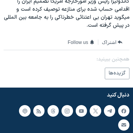
کاندوليزا رايس وزير امورخارجه آمريکا تصميم ايران را
اسرائیل در جنگ
اقدامی حساب شده برای منازعه توصيف کرده است و
نرگس محمدی برنده جایزه نوبل صلح
ميگويد تهران بی اعتنائی خطرناکی را به جامعه بين المللی
همایش محافظه‌کاران آمریکا «سی‌پک»
در پيش گرفته است.
صفحه‌های ویژه
اشتراک
Follow us
سفر پرزیدنت ترامپ به چین
همچنبن ببینید:
گزيده‌ها
دنبال کنید