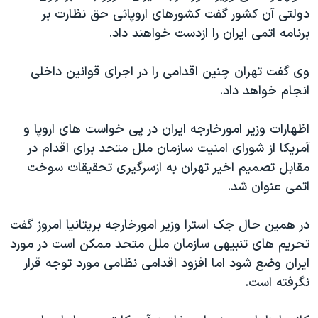
دولتی آن کشور گفت کشورهای اروپائی حق نظارت بر
دنبال کنید
مستندها
فرهنگ و زندگی
برنامه اتمی ايران را ازدست خواهند داد.
حقوق شهروندی
انتخابات ریاست جمهوری آمریکا ۲۰۲۴
اقتصادی
حمله جمهوری اسلامی به اسرائیل
وی گفت تهران چنين اقدامی را در اجرای قوانين داخلی
انجام خواهد داد.
رمز مهسا
علم و فناوری
زبانهای مختلف
اسرائیل در جنگ
ورزش زنان در ایران
اظهارات وزير امورخارجه ايران در پی خواست های اروپا و
گالری عکس
اعتراضات زن، زندگی، آزادی
آمريکا از شورای امنيت سازمان ملل متحد برای اقدام در
مقابل تصميم اخير تهران به ازسرگيری تحقيقات سوخت
آرشیو پخش زنده
مجموعه مستندهای دادخواهی
اتمی عنوان شد.
تریبونال مردمی آبان ۹۸
دادگاه حمید نوری
در همين حال جک استرا وزير امورخارجه بريتانيا امروز گفت
تحريم های تنبيهی سازمان ملل متحد ممکن است در مورد
چهل سال گروگان‌گیری
ايران وضع شود اما افزود اقدامی نظامی مورد توجه قرار
قانون شفافیت دارائی کادر رهبری ایران
نگرفته است.
اعتراضات مردمی آبان ۹۸