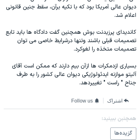
اسرائیل در جنگ
ديوان عالی آمريکا بود که با تکيه برآن، سقط جنين قانونی
نرگس محمدی برنده جایزه نوبل صلح
اعلام شد.
همایش محافظه‌کاران آمریکا «سی‌پک»
کانديدای پرزيدنت بوش همچنين گفت دادگاه ها بايد تابع
صفحه‌های ویژه
تصميمات قبلی باشند وتنها درشرايط خاصی می توان
سفر پرزیدنت ترامپ به چین
تصميمات متخذه را لغوکرد.
بسياری ازدمکرات ها ازآن بيم دارند که ممکن است آقای
آليتو موازنه ايدئولوژيکی ديوان عالی کشور را به طرف
جناح " راست " تغييردهد.
اشتراک
Follow us
همچنبن ببینید:
گزيده‌ها