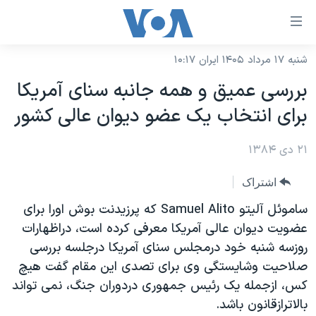
ینکهای
ابل
سترسی
شنبه ۱۷ مرداد ۱۴۰۵ ایران ۱۰:۱۷
خانه
هش
بررسی عميق و همه جانبه سنای آمريکا
نسخه سبک وب‌سایت
ه
برای انتخاب يک عضو ديوان عالی کشور
حتوای
موضوع ها
صلی
۲۱ دی ۱۳۸۴
برنامه های تلویزیونی
ایران
هش
جدول برنامه ها
ه
آمریکا
اشتراک
فحه
صفحه‌های ویژه
جهان
ساموئل آليتو Samuel Alito که پرزيدنت بوش اورا برای
صلی
فرکانس‌های صدای آمریکا
عضويت ديوان عالی آمريکا معرفی کرده است، دراظهارات
ورزشی
جام جهانی ۲۰۲۶
هش
روزسه شنبه خود درمجلس سنای آمريکا درجلسه بررسی
پخش رادیویی
ه
گزیده‌ها
عملیات خشم حماسی
صلاحيت وشايستگی وی برای تصدی اين مقام گفت هيچ
ستجو
۲۵۰سالگی آمریکا
ویژه برنامه‌ها
کس، ازجمله يک رئيس جمهوری دردوران جنگ، نمی تواند
یادگیری زبان انگلیسی
بالاترازقانون باشد.
ویدیوها
بایگانی برنامه‌های تلویزیونی