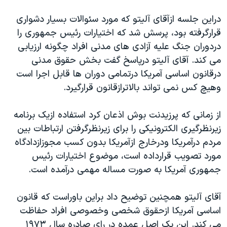
دنبال کنید
مستندها
فرهنگ و زندگی
دراين جلسه ازآقای آليتو که مورد سئوالات بسيار دشواری
حقوق شهروندی
انتخابات ریاست جمهوری آمریکا ۲۰۲۴
قرارگرفته بود، پرسش شد که اختيارات رئيس جمهوری را
دردوران جنگ عليه آزادی های مدنی افراد چگونه ارزيابی
اقتصادی
حمله جمهوری اسلامی به اسرائیل
می کند. آقای آليتو درپاسخ گفت بخش حقوق مدنی
رمز مهسا
علم و فناوری
درقانون اساسی آمريکا درتمامی دوران ها قابل اجرا است
زبانهای مختلف
اسرائیل در جنگ
ورزش زنان در ایران
وهيچ کس نمی تواند بالاترازقانون قرارگيرد.
گالری عکس
اعتراضات زن، زندگی، آزادی
از زمانی که پرزيدنت بوش اذعان کرد استفاده ازيک برنامه
آرشیو پخش زنده
مجموعه مستندهای دادخواهی
زيرنظرگيری الکترونيکی را برای زيرنظرگرفتن ارتباطات بين
تریبونال مردمی آبان ۹۸
مردم درآمريکا ودرخارج ازآمريکا بدون کسب مجوزازدادگاه
مورد تصويب قرارداده است، موضوع اختيارات رئيس
دادگاه حمید نوری
جمهوری آمريکا به صورت مساله مهمی درآمده است.
چهل سال گروگان‌گیری
قانون شفافیت دارائی کادر رهبری ایران
آقای آليتو همچنين توضيح داد براين باوراست که قانون
اساسی آمريکا ازحقوق شخصی وخصوصی افراد حفاظت
اعتراضات مردمی آبان ۹۸
می کند. اين يک اصل عمده در رای صادره سال ۱۹۷۳