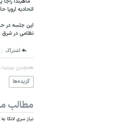
" ماهيندا راجا پ
مستندها
فرهنگ و زندگی
اتحاديه اروپا ح
حقوق شهروندی
انتخابات ریاست جمهوری آمریکا ۲۰۲۴
اقتصادی
حمله جمهوری اسلامی به اسرائیل
اين جلسه در ح
نظامی در شرق س
رمز مهسا
علم و فناوری
اسرائیل در جنگ
ورزش زنان در ایران
اشتراک
گالری عکس
اعتراضات زن، زندگی، آزادی
آرشیو پخش زنده
مجموعه مستندهای دادخواهی
همچنبن ببینید:
تریبونال مردمی آبان ۹۸
گزيده‌ها
دادگاه حمید نوری
چهل سال گروگان‌گیری
مطالب مر
قانون شفافیت دارائی کادر رهبری ایران
نياز سری لانکا به
اعتراضات مردمی آبان ۹۸
اسرائیل در جنگ