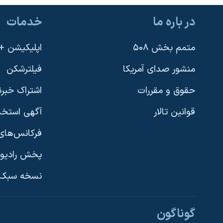
نرگس محمدی برنده جایزه نوبل صلح
در باره ما
خدمات
همایش محافظه‌کاران آمریکا «سی‌پک»
متمم بخش ۵۰۸
اپلیکیشن +VOA
صفحه‌های ویژه
سفر پرزیدنت ترامپ به چین
منشور صدای آمریکا
فیلترشکن
حقوق و مقررات
اشتراک خبرن
قوانین تالار
آگهی استخد
فرکانس‌های 
پخش رادیو
یادگیری زبان انگلیسی
نسخه سبک 
دنبال کنید
گوناگون