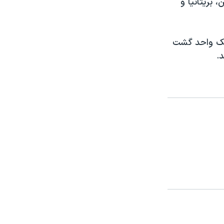
 بريتانيا و
يک واحد گشت
.