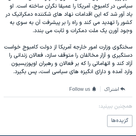
سياسی در کامبوج، آمريکا را عميقا نگران ساخته است. او
دنبال کنید
مستندها
فرهنگ و زندگی
ياد آور شد که اين اقدامات نهاد های شکننده دمکراتيک در
حقوق شهروندی
انتخابات ریاست جمهوری آمریکا ۲۰۲۴
کشور را تهديد می کند و راه را بر پيشرفت آن به سوی به
اقتصادی
حمله جمهوری اسلامی به اسرائیل
وجود آورن يک ملت دمکرات و ثابت می بندد.
رمز مهسا
علم و فناوری
زبانهای مختلف
سخنگوی وزارت امور خارجه آمريکا از دولت کامبوج خواست
اسرائیل در جنگ
ورزش زنان در ایران
دستگيری و آزار مخالفان را متوقف سازد، فعالان زندانی را
گالری عکس
اعتراضات زن، زندگی، آزادی
آزاد کند و اتهاماتی را که بر فعالان و رهبران اوپوزيسيون
وارد آمده و دارای انگيزه های سياسی است، پس بگيرد.
آرشیو پخش زنده
مجموعه مستندهای دادخواهی
تریبونال مردمی آبان ۹۸
اشتراک
Follow us
دادگاه حمید نوری
چهل سال گروگان‌گیری
همچنبن ببینید:
قانون شفافیت دارائی کادر رهبری ایران
گزيده‌ها
اعتراضات مردمی آبان ۹۸