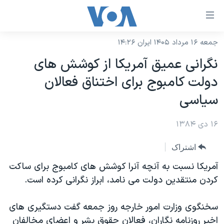
ینکهای
ابل
سترسی
جمعه ۱۶ مرداد ۱۴۰۵ ایران ۱۴:۲۶
خانه
هش
نگرانی عميق آمريکا از کوشش های
نسخه سبک وب‌سایت
ه
دولت کامبوج برای اختناق فعالان
حتوای
موضوع ها
سياسی
صلی
برنامه های تلویزیونی
ایران
هش
۱۶ دی ۱۳۸۴
جدول برنامه ها
ه
آمریکا
فحه
صفحه‌های ویژه
جهان
اشتراک
صلی
فرکانس‌های صدای آمریکا
ورزشی
جام جهانی ۲۰۲۶
آمريکا نسبت به آنچه آنرا کوشش های کامبوج برای ساکت
هش
پخش رادیویی
کردن منتقدين دولت می نامد، ابراز نگرانی کرده است.
ه
گزیده‌ها
عملیات خشم حماسی
ستجو
۲۵۰سالگی آمریکا
ویژه برنامه‌ها
یادگیری زبان انگلیسی
سخنگوی وزارت امور خارجه روز جمعه گفت دستگيری های
ویدیوها
بایگانی برنامه‌های تلویزیونی
اخير روزنامه نگاران، فعالان حقوق بشر و اعضای مخالفان