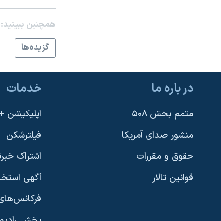
نرگس محمدی برنده جایزه نوبل صلح
همچنبن ببینید:
همایش محافظه‌کاران آمریکا «سی‌پک»
گزيده‌ها
صفحه‌های ویژه
سفر پرزیدنت ترامپ به چین
در باره ما
خدمات
متمم بخش ۵۰۸
اپلیکیشن +VOA
منشور صدای آمریکا
فیلترشکن
حقوق و مقررات
اشتراک خبرن
قوانین تالار
آگهی استخد
فرکانس‌های 
پخش رادیو