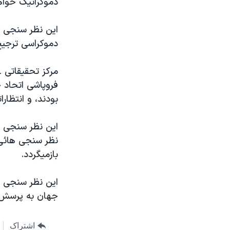
دموکراتيک خواه
مستندها
فرهنگ و زندگی
حقوق شهروندی
انتخابات ریاست جمهوری آمریکا ۲۰۲۴
اين نظر سنجی 
اقتصادی
حمله جمهوری اسلامی به اسرائیل
دموکراسی ترجيح
رمز مهسا
علم و فناوری
اسرائیل در جنگ
ورزش زنان در ایران
گالری عکس
اعتراضات زن، زندگی، آزادی
بودند، و انتظارا
آرشیو پخش زنده
مجموعه مستندهای دادخواهی
تریبونال مردمی آبان ۹۸
نظر سنجی هائی 
دادگاه حمید نوری
بازميگردد.
چهل سال گروگان‌گیری
اين نظر سنجی ه
قانون شفافیت دارائی کادر رهبری ایران
جهان به پرسش ه
اعتراضات مردمی آبان ۹۸
اسرائیل در جنگ
اشتراک