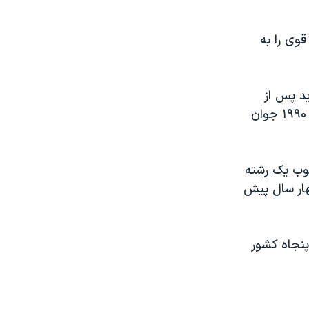
وی را به
يگويد پس از
فروپاشی اتحاد جماهير شوروی، بسياری از روسها، بخصوص آنهائی که در دهه ۱۹۹۰ جوان
است در چارچوب يک رشته
هار سال پيش
پنجاه کشور