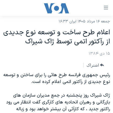
ینکهای
ابل
سترسی
جمعه ۱۶ مرداد ۱۴۰۵ ایران ۱۶:۳۳
خانه
هش
اعلام طرح ساخت و توسعه نوع جديدی
نسخه سبک وب‌سایت
ه
از رآکتور اتمی توسط ژاک شيراک
حتوای
موضوع ها
صلی
۱۵ دی ۱۳۸۴
برنامه های تلویزیونی
ایران
هش
جدول برنامه ها
ه
آمریکا
اشتراک
فحه
صفحه‌های ویژه
جهان
رئيس جمهوری فرانسه طرح هائی را برای ساختن و توسعه
صلی
فرکانس‌های صدای آمریکا
نوع جديدی از رآکتور اتمی اعلام کرده است.
ورزشی
جام جهانی ۲۰۲۶
هش
پخش رادیویی
ه
گزیده‌ها
عملیات خشم حماسی
ژاک شيراک روز پنجشنبه در جمع مديران سازمان های
ستجو
۲۵۰سالگی آمریکا
ویژه برنامه‌ها
بازرگانی و رهبران اتحاديه های کارگری گفت انتظار می رود
یادگیری زبان انگلیسی
راکتور جديد ، که کارآئی آن بيشتر خواهد بود و زباله
ویدیوها
بایگانی برنامه‌های تلویزیونی