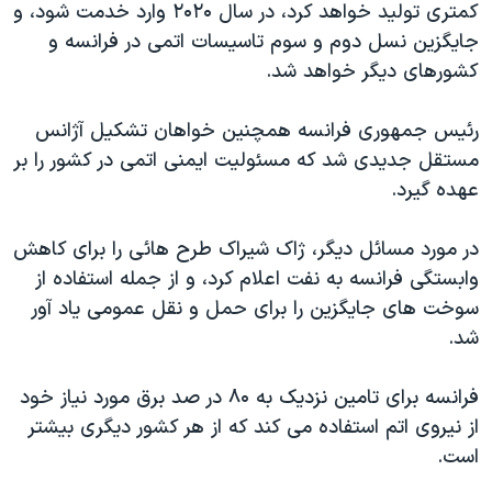
کمتری توليد خواهد کرد، در سال ۲۰۲۰ وارد خدمت شود، و
دنبال کنید
مستندها
فرهنگ و زندگی
جايگزين نسل دوم و سوم تاسيسات اتمی در فرانسه و
حقوق شهروندی
انتخابات ریاست جمهوری آمریکا ۲۰۲۴
کشورهای ديگر خواهد شد.
اقتصادی
حمله جمهوری اسلامی به اسرائیل
رئيس جمهوری فرانسه همچنين خواهان تشکيل آژانس
رمز مهسا
علم و فناوری
مستقل جديدی شد که مسئوليت ايمنی اتمی در کشور را بر
زبانهای مختلف
اسرائیل در جنگ
ورزش زنان در ایران
عهده گيرد.
گالری عکس
اعتراضات زن، زندگی، آزادی
در مورد مسائل ديگر، ژاک شيراک طرح هائی را برای کاهش
آرشیو پخش زنده
مجموعه مستندهای دادخواهی
وابستگی فرانسه به نفت اعلام کرد، و از جمله استفاده از
تریبونال مردمی آبان ۹۸
سوخت های جايگزين را برای حمل و نقل عمومی ياد آور
شد.
دادگاه حمید نوری
چهل سال گروگان‌گیری
فرانسه برای تامين نزديک به ۸۰ در صد برق مورد نياز خود
قانون شفافیت دارائی کادر رهبری ایران
از نيروی اتم استفاده می کند که از هر کشور ديگری بيشتر
است.
اعتراضات مردمی آبان ۹۸