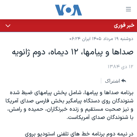
ینکهای
ابل
سترسی
خبر فوری
خانه
هش
دوشنبه ۱۹ مرداد ۱۴۰۵ ایران ۰۶:۲۴
نسخه سبک وب‌سایت
ه
صداها و پيامها، ۱۲ ديماه، دوم ژانويه
حتوای
موضوع ها
صلی
برنامه های تلویزیونی
۱۲ دی ۱۳۸۴
ایران
هش
جدول برنامه ها
ه
آمریکا
اشتراک
فحه
صفحه‌های ویژه
جهان
برنامه صداها و پيامها، شامل پخش پيامهای ضبط شده
صلی
فرکانس‌های صدای آمریکا
ورزشی
جام جهانی ۲۰۲۶
شنوندگان روی دستگاه پيامگير بخش فارسی صدای آمريکا
هش
و نيز صحبت مستقيم و زنده خبرنگاران، حميده و رامش،
پخش رادیویی
ه
گزیده‌ها
عملیات خشم حماسی
با شنوندگان صدای آمريکاست.
ستجو
۲۵۰سالگی آمریکا
ویژه برنامه‌ها
یادگیری زبان انگلیسی
ویدیوها
بایگانی برنامه‌های تلویزیونی
در نيمه دوم برنامه خط های تلفنی استوديو بروی