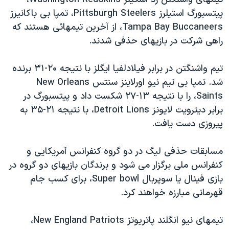
دنبال کنید
مستندها
فرهنگ و زندگی
پيتسبورگ استيلرز Pittsburgh Steelers، تمپا بی باکانيرز
Tampa Bay Buccaneers، از آخرين تيمهائی هستند که
حقوق شهروندی
انتخابات ریاست جمهوری آمریکا ۲۰۲۴
راهی شرکت در بازيهای حذفی شدند.
اقتصادی
حمله جمهوری اسلامی به اسرائیل
رمز مهسا
علم و فناوری
تيم واشنگتن در برابر فيلادلفيا ايگلز با نتيجه ۲۰-۳۱ برنده
زبانهای مختلف
شد. تمپا بی تيم نيو اورلاينز سنتس New Orleans
اسرائیل در جنگ
ورزش زنان در ایران
Saints، را با نتيجه ۱۳-۲۷ شکست داد و پيتسبورگ در
گالری عکس
اعتراضات زن، زندگی، آزادی
برابر ديترويت لايونز Detroit Lions، با نتيجه ۲۱-۳۵ به
آرشیو پخش زنده
مجموعه مستندهای دادخواهی
پيروزی دست يافت.
تریبونال مردمی آبان ۹۸
مسابقات حذفی ليگ در دو گروه کنفرانس آمريکايی و
دادگاه حمید نوری
کنفرانس ملی برگزار می شود و برندگان بازيهای دو گروه در
چهل سال گروگان‌گیری
بازی فينال يا سوپربال Super bowl، برای کسب جام
قهرمانی مبارزه خواهند کرد.
قانون شفافیت دارائی کادر رهبری ایران
اعتراضات مردمی آبان ۹۸
تيمهای نيو انگلند پاتريوتز New England Patriots،