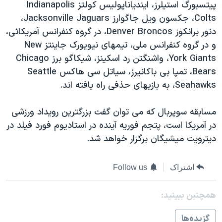
اسرائیل در جنگ
پيتسبورگ استيلرز، ايندياناپوليس کولتز Indianapolis
Colts، جکسون ويل جاگوارز Jacksonville Jaguars،
نرگس محمدی برنده جایزه نوبل صلح
دنور برانکوز Denver Broncos، در گروه کنفرانس آمريکائی،
همایش محافظه‌کاران آمریکا «سی‌پک»
و در گروه کنفرانس ملی، تيمهای نيويورک جاينتز New
صفحه‌های ویژه
York Giants، واشنگتن رد اسکينز، شيکاگو برز Chicago
Bears، تمپا بی باکانيرز، سياتل سی هاکس Seattle
سفر پرزیدنت ترامپ به چین
Seahawks، به بازيهای حذفی راه يافته اند.
مسابقه سوپربال که می توان گفت بزرگترين رويداد ورزشی
در آمريکا است، پتجم فوريه آينده در استاديوم فورد فيلد در
ديترويت ميشيگان برگزار خواهد شد.
اشتراک
Follow us
همچنبن ببینید:
گزيده‌ها