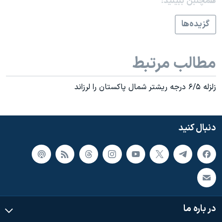
همچنبن ببینید:
اسرائیل در جنگ
نرگس محمدی برنده جایزه نوبل صلح
گزيده‌ها
همایش محافظه‌کاران آمریکا «سی‌پک»
صفحه‌های ویژه
مطالب مرتبط
سفر پرزیدنت ترامپ به چین
زلزله ۶/۵ درجه ريشتر شمال پاکستان را لرزاند
دنبال کنید
در باره ما