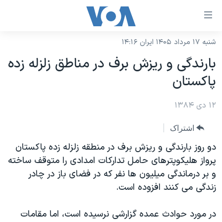
ینکهای
ابل
سترسی
شنبه ۱۷ مرداد ۱۴۰۵ ایران ۱۴:۱۶
خانه
هش
بارندگی و ريزش برف در مناطق زلزله زده
نسخه سبک وب‌سایت
ه
پاکستان
حتوای
موضوع ها
صلی
۱۲ دی ۱۳۸۴
برنامه های تلویزیونی
ایران
هش
جدول برنامه ها
ه
آمریکا
اشتراک
فحه
صفحه‌های ویژه
جهان
دو روز بارندگی و ريزش برف در منطقه زلزله زده پاکستان
صلی
فرکانس‌های صدای آمریکا
پرواز هليکوپترهای حامل تدارکات امدادی را متوقف ساخته
ورزشی
جام جهانی ۲۰۲۶
هش
و بر درماندگی ميليون ها نفر که در فضای باز در چادر
پخش رادیویی
ه
گزیده‌ها
عملیات خشم حماسی
زندگی می کنند افزوده است.
ستجو
۲۵۰سالگی آمریکا
ویژه برنامه‌ها
یادگیری زبان انگلیسی
در مورد حوادث عمده گزارشی نرسيده است، اما مقامات
ویدیوها
بایگانی برنامه‌های تلویزیونی