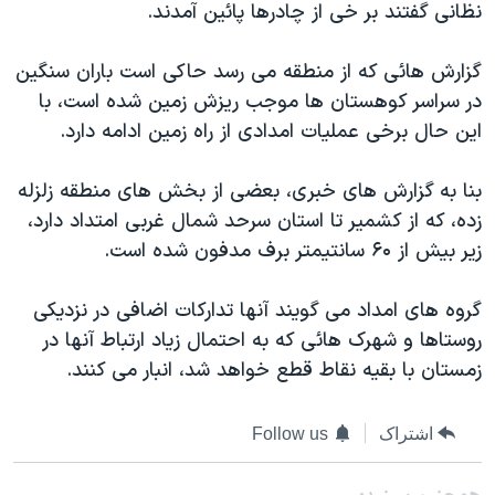
نظانی گفتند بر خی از چادرها پائين آمدند.
دنبال کنید
مستندها
فرهنگ و زندگی
حقوق شهروندی
انتخابات ریاست جمهوری آمریکا ۲۰۲۴
گزارش هائی که از منطقه می رسد حاکی است باران سنگين
در سراسر کوهستان ها موجب ريزش زمين شده است، با
اقتصادی
حمله جمهوری اسلامی به اسرائیل
اين حال برخی عمليات امدادی از راه زمين ادامه دارد.
رمز مهسا
علم و فناوری
زبانهای مختلف
اسرائیل در جنگ
ورزش زنان در ایران
بنا به گزارش های خبری، بعضی از بخش های منطقه زلزله
زده، که از کشمير تا استان سرحد شمال غربی امتداد دارد،
گالری عکس
اعتراضات زن، زندگی، آزادی
زير بيش از ۶۰ سانتيمتر برف مدفون شده است.
آرشیو پخش زنده
مجموعه مستندهای دادخواهی
تریبونال مردمی آبان ۹۸
گروه های امداد می گويند آنها تدارکات اضافی در نزديکی
روستاها و شهرک هائی که به احتمال زياد ارتباط آنها در
دادگاه حمید نوری
زمستان با بقيه نقاط قطع خواهد شد، انبار می کنند.
چهل سال گروگان‌گیری
قانون شفافیت دارائی کادر رهبری ایران
اشتراک
Follow us
اعتراضات مردمی آبان ۹۸