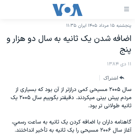
ینکهای
ابل
سترسی
پنجشنبه ۱۵ مرداد ۱۴۰۵ ایران ۱۱:۳۵
خانه
هش
اضافه شدن يک ثانيه به سال دو هزار و
نسخه سبک وب‌سایت
ه
پنج
حتوای
موضوع ها
صلی
۱۱ دی ۱۳۸۴
برنامه های تلویزیونی
ایران
هش
جدول برنامه ها
ه
آمریکا
اشتراک
فحه
صفحه‌های ویژه
جهان
سال ۲۰۰۵ مسيحی کمی درازتر از آن بود که بسياری از
صلی
فرکانس‌های صدای آمریکا
مردم پيش بينی ميکردند. دقيقتر بگوييم سال ۲۰۰۵ يک
ورزشی
جام جهانی ۲۰۲۶
هش
ثانيه طولانی تر بود.
پخش رادیویی
ه
گزیده‌ها
عملیات خشم حماسی
ستجو
۲۵۰سالگی آمریکا
ویژه برنامه‌ها
گاهنامه داران با اضافه کردن يک ثانيه به ساعت رسمي،
یادگیری زبان انگلیسی
آغاز سال ۲۰۰۶ مسيحی را يک ثانيه به تأخير انداختند.
ویدیوها
بایگانی برنامه‌های تلویزیونی