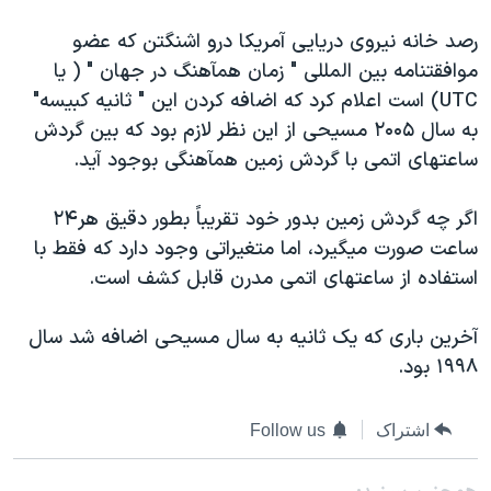
دنبال کنید
مستندها
فرهنگ و زندگی
رصد خانه نيروی دريايی آمريکا درو اشنگتن که عضو
حقوق شهروندی
انتخابات ریاست جمهوری آمریکا ۲۰۲۴
موافقتنامه بين المللی " زمان همآهنگ در جهان " ( يا
UTC) است اعلام کرد که اضافه کردن اين " ثانيه کبيسه"
اقتصادی
حمله جمهوری اسلامی به اسرائیل
به سال ۲۰۰۵ مسيحی از اين نظر لازم بود که بين گردش
رمز مهسا
علم و فناوری
ساعتهای اتمی با گردش زمين همآهنگی بوجود آيد.
زبانهای مختلف
اسرائیل در جنگ
ورزش زنان در ایران
اگر چه گردش زمين بدور خود تقريباً بطور دقيق هر۲۴
گالری عکس
اعتراضات زن، زندگی، آزادی
ساعت صورت ميگيرد، اما متغيراتی وجود دارد که فقط با
آرشیو پخش زنده
مجموعه مستندهای دادخواهی
استفاده از ساعتهای اتمی مدرن قابل کشف است.
تریبونال مردمی آبان ۹۸
آخرين باری که يک ثانيه به سال مسيحی اضافه شد سال
دادگاه حمید نوری
۱۹۹۸ بود.
چهل سال گروگان‌گیری
قانون شفافیت دارائی کادر رهبری ایران
اشتراک
Follow us
اعتراضات مردمی آبان ۹۸