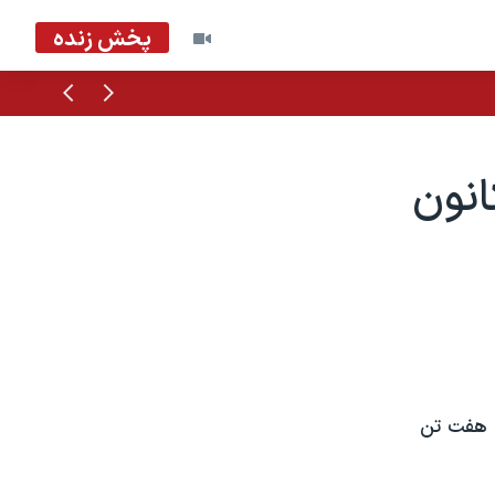
پخش زنده
قبلی
بعدی
انون
م هفت تن