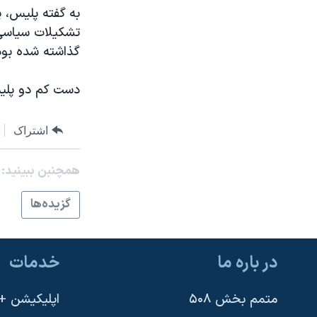
مستندها
فرهنگ و زندگی
به گفته پلیس، پ
حقوق شهروندی
انتخابات ریاست جمهوری آمریکا ۲۰۲۴
تشکیلات سیاسی 
گذاشته شده بود
اقتصادی
حمله جمهوری اسلامی به اسرائیل
رمز مهسا
علم و فناوری
دست کم دو پلیس 
اسرائیل در جنگ
ورزش زنان در ایران
گالری عکس
اعتراضات زن، زندگی، آزادی
اشتراک
آرشیو پخش زنده
مجموعه مستندهای دادخواهی
همچنبن ببینید:
تریبونال مردمی آبان ۹۸
گزيده‌ها
دادگاه حمید نوری
چهل سال گروگان‌گیری
در باره ما
خدمات
قانون شفافیت دارائی کادر رهبری ایران
اعتراضات مردمی آبان ۹۸
متمم بخش ۵۰۸
اپلیکیشن +VOA
اسرائیل در جنگ