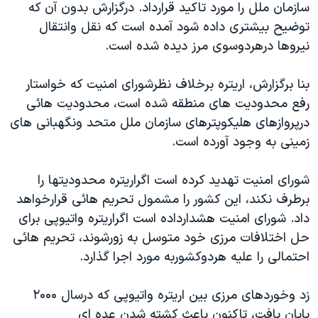
سازمان ملل را مورد تاکيد قرارداد. درگزارش بدون آن که
دنبال کنید
مستندها
فرهنگ و زندگی
توضيح بيشتری داده شود آمده است که نقل وانتقال
حقوق شهروندی
انتخابات ریاست جمهوری آمریکا ۲۰۲۴
نيروها درهردوسوی مرز ديده شده است.
اقتصادی
حمله جمهوری اسلامی به اسرائیل
بنا برگزارش، اريتره برخلاف نظرشورای امنيت که خواستار
رمز مهسا
علم و فناوری
رفع محدوديت های منطقه شده است، محدوديت هائی
زبانهای مختلف
اسرائیل در جنگ
ورزش زنان در ایران
درپروازهای هليکوپترهای سازمان ملل متحد ونگهبانی های
زمينی به وجود آورده است.
گالری عکس
اعتراضات زن، زندگی، آزادی
آرشیو پخش زنده
مجموعه مستندهای دادخواهی
شورای امنيت تهديد کرده است اگراريتره محدوديتها را
تریبونال مردمی آبان ۹۸
برطرف نکند، اين کشور را مشمول تحريم هائی قرارخواهد
داد. شورای امنيت هشدارداده است اگراريتره واتيوپی برای
دادگاه حمید نوری
حل اختلافات مرزی خود متوسل به زورشوند، تحريم هائی
چهل سال گروگان‌گیری
احتمالی را عليه هردوکشوربه مورد اجرا گذارد.
قانون شفافیت دارائی کادر رهبری ایران
زد وخوردهای مرزی بين اريتره واتيوپی که درسال ۲۰۰۰
اعتراضات مردمی آبان ۹۸
پايان يافت، تاکنون باعث کشته شدن عده ای