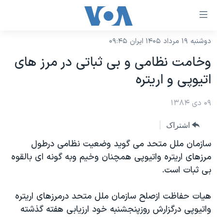
ینکهای
ابل
سترسی
دوشنبه ۱۹ مرداد ۱۴۰۵ ایران ۰۹:۴۵
خانه
هش
وخامت نظامی و بی ثباتی در مرز های
نسخه سبک وب‌سایت
ه
اتيوپی و اريتره
حتوای
موضوع ها
صلی
۰۹ دی ۱۳۸۴
برنامه های تلویزیونی
ایران
هش
جدول برنامه ها
ه
آمریکا
اشتراک
فحه
صفحه‌های ویژه
جهان
سازمان ملل متحد می گويد وضعيت نظامی درطول
صلی
فرکانس‌های صدای آمریکا
مرزهای اريتره واتيوپی همچنان وخيم وبه گونه ای بالقوه
ورزشی
جام جهانی ۲۰۲۶
هش
بی ثبات است.
پخش رادیویی
ه
گزیده‌ها
عملیات خشم حماسی
ستجو
۲۵۰سالگی آمریکا
ویژه برنامه‌ها
هيات حفاظت ازصلح سازمان ملل متحد درمرزهای اريتره
یادگیری زبان انگلیسی
واتيوپی درگزارش روزپنجشنبه خود ارزيابی هفته گذشته
ویدیوها
بایگانی برنامه‌های تلویزیونی