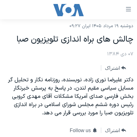
ینکهای
ابل
سترسی
دوشنبه ۱۹ مرداد ۱۴۰۵ ایران ۰۹:۲۷
خانه
هش
چالش های براه اندازی تلويزيون صبا
نسخه سبک وب‌سایت
ه
حتوای
۰۷ دی ۱۳۸۴
موضوع ها
صلی
برنامه های تلویزیونی
ایران
اشتراک
هش
جدول برنامه ها
ه
آمریکا
دکتر عليرضا نوری زاده، نويسنده، روزنامه نگار و تحليل گر
فحه
صفحه‌های ویژه
مسايل سياسی مقيم لندن، در پاسخ به پرسش خبرنگار
جهان
صلی
بخش فارسی صدای آمريکا مشکلات آقای مهدی کروبی
فرکانس‌های صدای آمریکا
ورزشی
جام جهانی ۲۰۲۶
هش
رئيس دوره ششم مجلس شورای اسلامی در براه اندازی
پخش رادیویی
ه
گزیده‌ها
عملیات خشم حماسی
تلويزيون صبا را مورد بررسی قرار می دهد.
ستجو
۲۵۰سالگی آمریکا
ویژه برنامه‌ها
یادگیری زبان انگلیسی
اشتراک
Follow us
ویدیوها
بایگانی برنامه‌های تلویزیونی