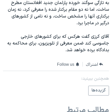
به تازگی سوگند خورده پارلمان جديد افغانستان مطرح
دنبال کنید
مستندها
فرهنگ و زندگی
ساخت، اما نه دو مقام برکنار شده را معرفی کرد، نه زمان
حقوق شهروندی
انتخابات ریاست جمهوری آمریکا ۲۰۲۴
برکناری آنها را مشخص ساخت، و نه نامی از کشورهای
درگير در ماجرا برد.
اقتصادی
حمله جمهوری اسلامی به اسرائیل
رمز مهسا
علم و فناوری
آقای کرزی گفت هرکس که برای کشورهای خارجی
زبانهای مختلف
اسرائیل در جنگ
ورزش زنان در ایران
جاسوسی کند ضمن معرفی از تلويزيون، برای محاکمه به
بدادگاه برده خواهد شد.
گالری عکس
اعتراضات زن، زندگی، آزادی
آرشیو پخش زنده
مجموعه مستندهای دادخواهی
اشتراک
Follow us
تریبونال مردمی آبان ۹۸
دادگاه حمید نوری
همچنبن ببینید:
چهل سال گروگان‌گیری
گزيده‌ها
قانون شفافیت دارائی کادر رهبری ایران
اعتراضات مردمی آبان ۹۸
مطالب مرتبط