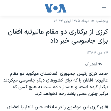
ینکهای
ابل
سترسی
پنجشنبه ۱۵ مرداد ۱۴۰۵ ایران ۰۹:۴۴
خانه
هش
کرزی از برکناری دو مقام عاليرتبه افغان
نسخه سبک وب‌سایت
ه
برای جاسوسی خبر داد
حتوای
موضوع ها
صلی
۰۴ دی ۱۳۸۴
برنامه های تلویزیونی
ایران
هش
جدول برنامه ها
ه
آمریکا
اشتراک
فحه
صفحه‌های ویژه
جهان
حامد کرزی رئيس جمهوری افغانستان ميگويد دو مقام
صلی
فرکانس‌های صدای آمریکا
عاليرتبه افغان را که برای کشورهای ديگر جاسوسی ميکردند
ورزشی
جام جهانی ۲۰۲۶
هش
برکنار کرده است، و هشدار داده است به هيچ کسی که
پخش رادیویی
ه
گزیده‌ها
عملیات خشم حماسی
درگير چنين عملی باشد رحم نخواهد کرد.
ستجو
۲۵۰سالگی آمریکا
ویژه برنامه‌ها
یادگیری زبان انگلیسی
آقای کرزی اين موضوع را در ملاقات حين ناهار با اعضای
ویدیوها
بایگانی برنامه‌های تلویزیونی