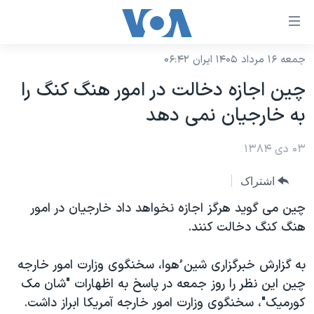
ینکهای
ابل
سترسی
جمعه ۱۶ مرداد ۱۴۰۵ ایران ۰۶:۴۲
خانه
هش
چين اجازه دخالت در امور هنگ کنگ را
نسخه سبک وب‌سایت
ه
به خارجيان نمی دهد
حتوای
موضوع ها
صلی
۰۳ دی ۱۳۸۴
برنامه های تلویزیونی
ایران
هش
جدول برنامه ها
ه
آمریکا
اشتراک
فحه
صفحه‌های ویژه
جهان
چين می گويد هرگز اجازه نخواهد داد خارجيان در امور
صلی
فرکانس‌های صدای آمریکا
هنگ کنگ دخالت کنند.
ورزشی
جام جهانی ۲۰۲۶
هش
پخش رادیویی
ه
گزیده‌ها
عملیات خشم حماسی
به گزارش خبرگزاری شين ُهوا، سخنگوی وزارت امور خارجه
ستجو
۲۵۰سالگی آمریکا
ویژه برنامه‌ها
چين اين نظر را روز جمعه در پاسخ به اظهارات "شان مک
یادگیری زبان انگلیسی
کورميک"، سخنگوی وزارت امور خارجه آمريکا ابراز داشت.
ویدیوها
بایگانی برنامه‌های تلویزیونی