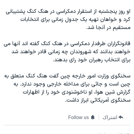
دنبال کنید
مستندها
فرهنگ و زندگی
او روز پنجشنبه از استقرار دمکراسی در هنگ کنگ پشتيبانی
حقوق شهروندی
انتخابات ریاست جمهوری آمریکا ۲۰۲۴
کرد و خواهان تهيه يک جدول زمانی برای انتخابات
مستقيم در آنجا شد.
اقتصادی
حمله جمهوری اسلامی به اسرائیل
رمز مهسا
علم و فناوری
قانونگزاران طرفدار دمکراسی در هنگ کنگ گفته اند آنها می
زبانهای مختلف
اسرائیل در جنگ
ورزش زنان در ایران
خواهند بدانند که شهروندان چه زمانی قادر خواهند شد
برای انتخاب رهبران خود رای بدهند.
گالری عکس
اعتراضات زن، زندگی، آزادی
آرشیو پخش زنده
مجموعه مستندهای دادخواهی
سخنگوی وزارت امور خارجه چين گفت هنگ کنگ متعلق به
تریبونال مردمی آبان ۹۸
چين است و جائی برای مداخله خارجی وجود ندارد. به
گزارش شين هوا، او ناخوشنودی خود را از اظهارات
دادگاه حمید نوری
سخنگوی آمريکائی ابراز داشت.
چهل سال گروگان‌گیری
قانون شفافیت دارائی کادر رهبری ایران
اشتراک
Follow us
اعتراضات مردمی آبان ۹۸