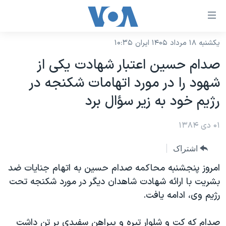
ینکهای
ابل
سترسی
یکشنبه ۱۸ مرداد ۱۴۰۵ ایران ۱۰:۳۵
خانه
هش
صدام حسين اعتبار شهادت يکی از
نسخه سبک وب‌سایت
ه
شهود را در مورد اتهامات شکنجه در
حتوای
موضوع ها
رژيم خود به زير سؤال برد
صلی
برنامه های تلویزیونی
ایران
هش
۰۱ دی ۱۳۸۴
جدول برنامه ها
ه
آمریکا
فحه
صفحه‌های ویژه
جهان
اشتراک
صلی
فرکانس‌های صدای آمریکا
ورزشی
جام جهانی ۲۰۲۶
امروز پنجشنبه محاکمه صدام حسين به اتهام جنايات ضد
هش
پخش رادیویی
بشريت با ارائه شهادت شاهدان ديگر در مورد شکنجه تحت
ه
گزیده‌ها
عملیات خشم حماسی
رژيم وی، ادامه يافت.
ستجو
۲۵۰سالگی آمریکا
ویژه برنامه‌ها
یادگیری زبان انگلیسی
ویدیوها
بایگانی برنامه‌های تلویزیونی
صدام که کت و شلوار تيره و پيراهن سفيدی بر تن داشت