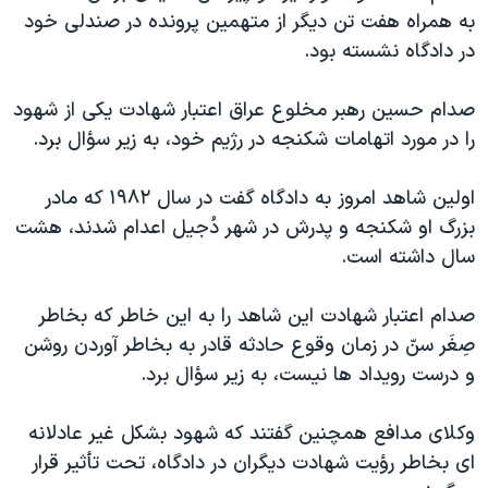
به همراه هفت تن ديگر از متهمين پرونده در صندلی خود
دنبال کنید
مستندها
فرهنگ و زندگی
در دادگاه نشسته بود.
حقوق شهروندی
انتخابات ریاست جمهوری آمریکا ۲۰۲۴
اقتصادی
حمله جمهوری اسلامی به اسرائیل
صدام حسين رهبر مخلوع عراق اعتبار شهادت يکی از شهود
را در مورد اتهامات شکنجه در رژيم خود، به زير سؤال برد.
رمز مهسا
علم و فناوری
زبانهای مختلف
اسرائیل در جنگ
ورزش زنان در ایران
اولين شاهد امروز به دادگاه گفت در سال ١٩٨٢ که مادر
گالری عکس
اعتراضات زن، زندگی، آزادی
بزرگ او شکنجه و پدرش در شهر دُجيل اعدام شدند، هشت
سال داشته است.
آرشیو پخش زنده
مجموعه مستندهای دادخواهی
تریبونال مردمی آبان ۹۸
صدام اعتبار شهادت اين شاهد را به اين خاطر که بخاطر
دادگاه حمید نوری
صِغَر سنّ در زمان وقوع حادثه قادر به بخاطر آوردن روشن
و درست رويداد ها نيست، به زير سؤال برد.
چهل سال گروگان‌گیری
قانون شفافیت دارائی کادر رهبری ایران
وکلای مدافع همچنين گفتند که شهود بشکل غير عادلانه
اعتراضات مردمی آبان ۹۸
ای بخاطر رؤيت شهادت ديگران در دادگاه، تحت تأثير قرار