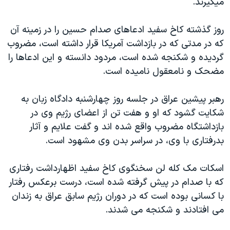
ميگيرند.
اسرائیل در جنگ
نرگس محمدی برنده جایزه نوبل صلح
روز گذشته کاخ سفيد ادعاهای صدام حسين را در زمينه آن
همایش محافظه‌کاران آمریکا «سی‌پک»
که در مدتی که در بازداشت آمريکا قرار داشته است، مضروب
گرديده و شکنجه شده است، مردود دانسته و اين ادعاها را
صفحه‌های ویژه
مضحک و نامعقول ناميده است.
سفر پرزیدنت ترامپ به چین
رهبر پيشين عراق در جلسه روز چهارشنبه دادگاه زبان به
شکايت گشود که او و هفت تن از اعضای رژيم وی در
بازداشتگاه مضروب واقع شده اند و گفت علايم و آثار
بدرفتاری با وی، در سراسر بدن وی مشهود است.
اسکات مک کله لن سخنگوی کاخ سفيد اظهارداشت رفتاری
که با صدام در پيش گرفته شده است، درست برعکس رفتار
با کسانی بوده است که در دوران رژيم سابق عراق به زندان
می افتادند و شکنجه می شدند.