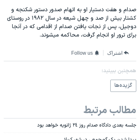
اسرائیل در جنگ
صدام و هفت دستيار او به اتهام صدور دستور شکنجه و
نرگس محمدی برنده جایزه نوبل صلح
کشتار بيش از صد و چهل شيعه در سال ۱۹۸۲ در روستای
همایش محافظه‌کاران آمریکا «سی‌پک»
دوجيل، پس از نجات يافتن صدام از اقدامی که در آنجا
برای ترور او انجام گرفت، محاکمه ميشوند.
صفحه‌های ویژه
سفر پرزیدنت ترامپ به چین
اشتراک
Follow us
همچنبن ببینید:
گزيده‌ها
مطالب مرتبط
جلسه بعدی دادگاه صدام روز ٢٤ ژانويه خواهد بود
پيدا شدن يک گورجمعی در شهر کربلا