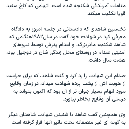
مقامات آمريکائی شکنجه شده است، اتهامی که کاخ سفيد
دنبال کنید
مستندها
فرهنگ و زندگی
قويا تکذيب ميکند.
حقوق شهروندی
انتخابات ریاست جمهوری آمریکا ۲۰۲۴
اقتصادی
حمله جمهوری اسلامی به اسرائیل
نخستين شاهدی که دادستانی در جلسه امروز به دادگاه
معرفی کرد در شهادت خود گفت در سال۱۹۸۲هنگامی که
رمز مهسا
علم و فناوری
زبانهای مختلف
شاهد شکنجه مادربزرگ، و اعدام پدرش توسط نيروهای
اسرائیل در جنگ
ورزش زنان در ایران
امنيتی صدام در روستای محل زندگی شان در دوجيل بود،
گالری عکس
اعتراضات زن، زندگی، آزادی
هشت سال داشت.
آرشیو پخش زنده
مجموعه مستندهای دادخواهی
صدام اين شهادت را رد کرد و گفت شاهد، که برای حراست
تریبونال مردمی آبان ۹۸
از هويت اش از پشت پرده شهادت ميداد، در زمان وقايع
دادگاه حمید نوری
مورد اتهام بسيار جوان تر از آن بود که اکنون بتواند به
درستی آن وقايع بخاطر بياورد.
چهل سال گروگان‌گیری
قانون شفافیت دارائی کادر رهبری ایران
وی همچنين گفت شاهد با شنيدن شهادت شاهدان ديگر
اعتراضات مردمی آبان ۹۸
به گونه ای غير منصفانه تحت تاثير آنها قرار گرفته است.