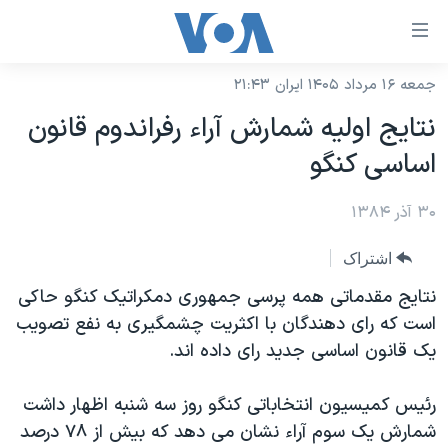
ینکهای
ابل
سترسی
جمعه ۱۶ مرداد ۱۴۰۵ ایران ۲۱:۴۳
خانه
هش
نتايج اوليه شمارش آراء رفراندوم قانون
نسخه سبک وب‌سایت
ه
اساسی کنگو
حتوای
موضوع ها
صلی
۳۰ آذر ۱۳۸۴
برنامه های تلویزیونی
ایران
هش
جدول برنامه ها
ه
آمریکا
اشتراک
فحه
صفحه‌های ویژه
جهان
نتايج مقدماتی همه پرسی جمهوری دمکراتيک کنگو حاکی
صلی
فرکانس‌های صدای آمریکا
است که رای دهندگان با اکثريت چشمگيری به نفع تصويب
ورزشی
جام جهانی ۲۰۲۶
هش
يک قانون اساسی جديد رای داده اند.
پخش رادیویی
ه
گزیده‌ها
عملیات خشم حماسی
ستجو
۲۵۰سالگی آمریکا
ویژه برنامه‌ها
رئيس کميسيون انتخاباتی کنگو روز سه شنبه اظهار داشت
یادگیری زبان انگلیسی
شمارش يک سوم آراء نشان می دهد که بيش از ٧٨ درصد
ویدیوها
بایگانی برنامه‌های تلویزیونی