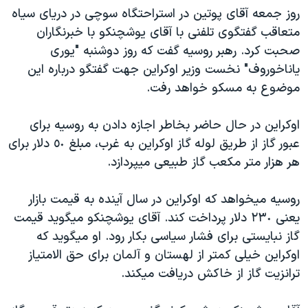
روز جمعه آقای پوتين در استراحتگاه سوچی در دريای سياه
دنبال کنید
مستندها
فرهنگ و زندگی
متعاقب گفتگوی تلفنی با آقای يوشچنکو با خبرنگاران
حقوق شهروندی
انتخابات ریاست جمهوری آمریکا ۲۰۲۴
صحبت کرد. رهبر روسيه گفت که روز دوشنبه "يوری
اقتصادی
حمله جمهوری اسلامی به اسرائیل
ياناخوروف" نخست وزير اوکراين جهت گفتگو درباره اين
موضوع به مسکو خواهد رفت.
رمز مهسا
علم و فناوری
زبانهای مختلف
اسرائیل در جنگ
ورزش زنان در ایران
اوکراين در حال حاضر بخاطر اجازه دادن به روسيه برای
گالری عکس
اعتراضات زن، زندگی، آزادی
عبور گاز از طريق لوله گاز اوکراين به غرب، مبلغ ٥٠ دلار برای
هر هزار متر مکعب گاز طبيعی ميپردازد.
آرشیو پخش زنده
مجموعه مستندهای دادخواهی
تریبونال مردمی آبان ۹۸
روسيه ميخواهد که اوکراين در سال آينده به قيمت بازار
دادگاه حمید نوری
يعنی ٢٣٠ دلار پرداخت کند. آقای يوشچنکو ميگويد قيمت
گاز نبايستی برای فشار سياسی بکار رود. او ميگويد که
چهل سال گروگان‌گیری
اوکراين خيلی کمتر از لهستان و آلمان برای حق الامتياز
قانون شفافیت دارائی کادر رهبری ایران
ترانزيت گاز از خاکش دريافت ميکند.
اعتراضات مردمی آبان ۹۸