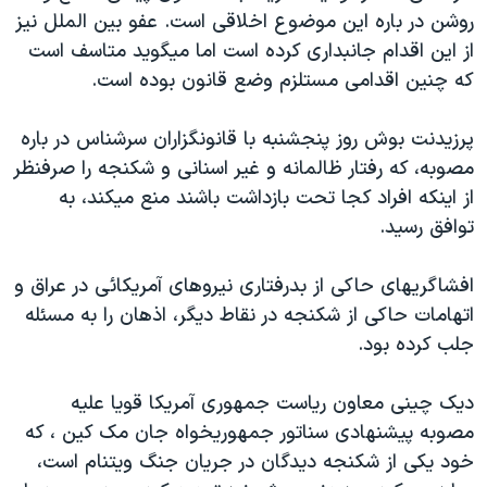
روشن در باره اين موضوع اخلاقی است. عفو بين الملل نيز
دنبال کنید
مستندها
فرهنگ و زندگی
از اين اقدام جانبداری کرده است اما ميگويد متاسف است
حقوق شهروندی
انتخابات ریاست جمهوری آمریکا ۲۰۲۴
که چنين اقدامی مستلزم وضع قانون بوده است.
اقتصادی
حمله جمهوری اسلامی به اسرائیل
پرزيدنت بوش روز پنجشنبه با قانونگزاران سرشناس در باره
رمز مهسا
علم و فناوری
زبانهای مختلف
مصوبه، که رفتار ظالمانه و غير اسنانی و شکنجه را صرفنظر
اسرائیل در جنگ
ورزش زنان در ایران
از اينکه افراد کجا تحت بازداشت باشند منع ميکند، به
گالری عکس
اعتراضات زن، زندگی، آزادی
توافق رسيد.
آرشیو پخش زنده
مجموعه مستندهای دادخواهی
افشاگريهای حاکی از بدرفتاری نيروهای آمريکائی در عراق و
تریبونال مردمی آبان ۹۸
اتهامات حاکی از شکنجه در نقاط ديگر، اذهان را به مسئله
دادگاه حمید نوری
جلب کرده بود.
چهل سال گروگان‌گیری
ديک چينی معاون رياست جمهوری آمريکا قويا عليه
قانون شفافیت دارائی کادر رهبری ایران
مصوبه پيشنهادی سناتور جمهوريخواه جان مک کين ، که
اعتراضات مردمی آبان ۹۸
خود يکی از شکنجه ديدگان در جريان جنگ ويتنام است،