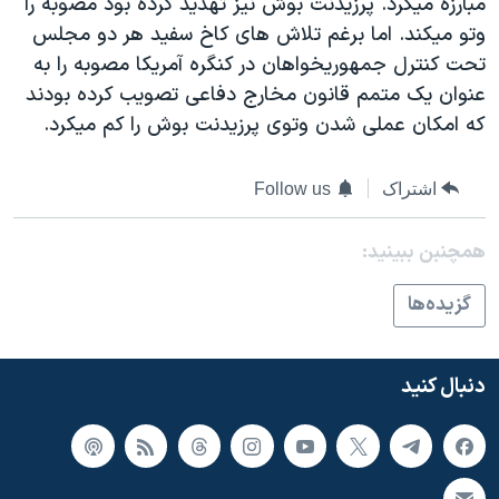
مبارزه ميکرد. پرزيدنت بوش نيز تهديد کرده بود مصوبه را
اسرائیل در جنگ
وتو ميکند. اما برغم تلاش های کاخ سفيد هر دو مجلس
نرگس محمدی برنده جایزه نوبل صلح
تحت کنترل جمهوريخواهان در کنگره آمريکا مصوبه را به
همایش محافظه‌کاران آمریکا «سی‌پک»
عنوان يک متمم قانون مخارج دفاعی تصويب کرده بودند
که امکان عملی شدن وتوی پرزيدنت بوش را کم ميکرد.
صفحه‌های ویژه
سفر پرزیدنت ترامپ به چین
اشتراک
Follow us
همچنبن ببینید:
گزيده‌ها
دنبال کنید