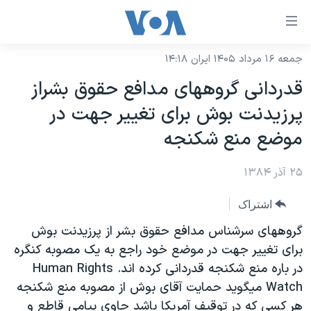
ینکهای
ابل
سترسی
جمعه ۱۶ مرداد ۱۴۰۵ ایران ۱۴:۱۸
خانه
هش
قدردانی گروههای مدافع حقوق بشراز
نسخه سبک وب‌سایت
ه
پرزيدنت بوش برای تغيير جهت در
حتوای
موضوع ها
موضع منع شکنجه
صلی
برنامه های تلویزیونی
ایران
هش
۲۵ آذر ۱۳۸۴
جدول برنامه ها
ه
آمریکا
فحه
صفحه‌های ویژه
جهان
اشتراک
صلی
فرکانس‌های صدای آمریکا
ورزشی
جام جهانی ۲۰۲۶
گروههای سرشناس مدافع حقوق بشر از پرزيدنت بوش
هش
پخش رادیویی
برای تغيير جهت در موضع خود راجع به يک مصوبه کنگره
ه
گزیده‌ها
عملیات خشم حماسی
در باره منع شکنجه قدردانی کرده اند. Human Rights
ستجو
۲۵۰سالگی آمریکا
ویژه برنامه‌ها
یادگیری زبان انگلیسی
Watch ميگويد حمايت آقای بوش از مصوبه منع شکنجه
ویدیوها
بایگانی برنامه‌های تلویزیونی
هر کسی که در توقيف آمريکا باشد حاوی پيامی قاطع و