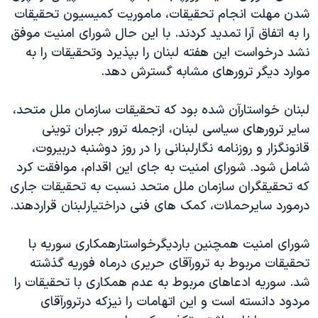
شدن مهلت انجام تحقيقات، ماموريت کميسيون تحقيقات
دنبال کنید
مستندها
فرهنگ و زندگی
را به اتفاق آرا تمديد کردند. با اين حال شورای امنيت موفق
حقوق شهروندی
انتخابات ریاست جمهوری آمریکا ۲۰۲۴
نشد درخواست اين هفته لبنان را بپذيرد وتحقيقات را به
اقتصادی
حمله جمهوری اسلامی به اسرائیل
موارد ديگر ترورهای مشابه گسترش دهد.
رمز مهسا
علم و فناوری
زبانهای مختلف
لبنان خواستارآن شده بود که تحقيقات سازمان ملل متحد،
اسرائیل در جنگ
ورزش زنان در ایران
ساير ترورهای سياسی لبنان، ازجمله ترور جبران توينی
گالری عکس
اعتراضات زن، زندگی، آزادی
قانونگزار و روزنامه نگارلبنانی را در روز دوشنبه دربيروت،
شامل شود. شورای امنيت به جای اين اقدام، موافقت کرد
آرشیو پخش زنده
مجموعه مستندهای دادخواهی
که تحقيقگران سازمان ملل متحد نسبت به تحقيقات جاری
تریبونال مردمی آبان ۹۸
درمورد سايرحملات، کمک های فنی دراختيارلبنان قراردهند.
دادگاه حمید نوری
شورای امنيت همچنين بارديگرخواستارهمکاری سوريه با
چهل سال گروگان‌گیری
تحقيقات مربوط به ترورآقای حريری درماه فوريه گذشته
قانون شفافیت دارائی کادر رهبری ایران
شد. سوريه ادعاهای مربوط به عدم همکاری با تحقيقات را
اعتراضات مردمی آبان ۹۸
مردود دانسته است و اين اتهامات را نيزکه درترورآقای