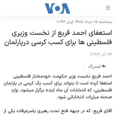
ینکهای
ابل
سترسی
پنجشنبه ۱۵ مرداد ۱۴۰۵ ایران ۱۰:۴۶
خانه
هش
استعفای احمد قريع از نخست وزيری
نسخه سبک وب‌سایت
ه
فلسطينی ها برای کسب کرسی درپارلمان
حتوای
موضوع ها
صلی
۲۴ آذر ۱۳۸۴
برنامه های تلویزیونی
ایران
هش
جدول برنامه ها
ه
آمریکا
اشتراک
فحه
صفحه‌های ویژه
جهان
احمد قريع نخست وزير حکومت خودمختار فلسطينی
صلی
فرکانس‌های صدای آمریکا
استعفا کرده است تا بتواند برای کسب يک کرسی در پارلمان
ورزشی
جام جهانی ۲۰۲۶
هش
فلسطينی، که انتخابات آن ماه آينده برگزار ميشود، وارد
پخش رادیویی
ه
گزیده‌ها
عملیات خشم حماسی
صحنه مبارزات انتخاباتی شود.
ستجو
۲۵۰سالگی آمریکا
ویژه برنامه‌ها
یادگیری زبان انگلیسی
آقای قريع، که در جبهه فتح تحت رهبری ياسرعرفات يکی از
ویدیوها
بایگانی برنامه‌های تلویزیونی