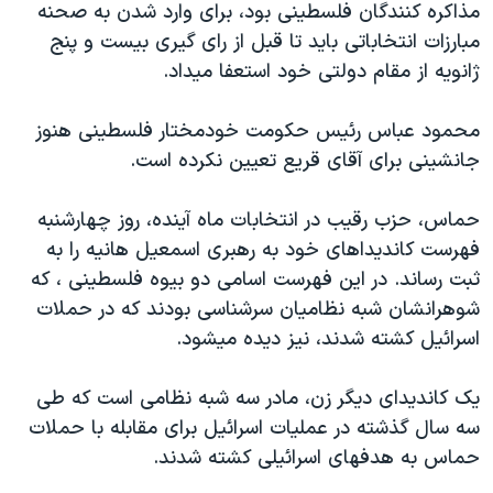
مذاکره کنندگان فلسطينی بود، برای وارد شدن به صحنه
دنبال کنید
مستندها
فرهنگ و زندگی
مبارزات انتخاباتی بايد تا قبل از رای گيری بيست و پنج
حقوق شهروندی
انتخابات ریاست جمهوری آمریکا ۲۰۲۴
ژانويه از مقام دولتی خود استعفا ميداد.
اقتصادی
حمله جمهوری اسلامی به اسرائیل
محمود عباس رئيس حکومت خودمختار فلسطينی هنوز
رمز مهسا
علم و فناوری
جانشينی برای آقای قريع تعيين نکرده است.
زبانهای مختلف
اسرائیل در جنگ
ورزش زنان در ایران
حماس، حزب رقيب در انتخابات ماه آينده، روز چهارشنبه
گالری عکس
اعتراضات زن، زندگی، آزادی
فهرست کانديداهای خود به رهبری اسمعيل هانيه را به
آرشیو پخش زنده
مجموعه مستندهای دادخواهی
ثبت رساند. در اين فهرست اسامی دو بيوه فلسطينی ، که
تریبونال مردمی آبان ۹۸
شوهرانشان شبه نظاميان سرشناسی بودند که در حملات
اسرائيل کشته شدند، نيز ديده ميشود.
دادگاه حمید نوری
چهل سال گروگان‌گیری
يک کانديدای ديگر زن، مادر سه شبه نظامی است که طی
قانون شفافیت دارائی کادر رهبری ایران
سه سال گذشته در عمليات اسرائيل برای مقابله با حملات
حماس به هدفهای اسرائيلی کشته شدند.
اعتراضات مردمی آبان ۹۸