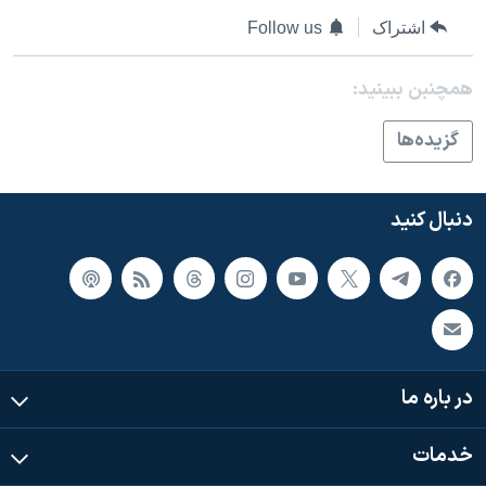
اسرائیل در جنگ
اشتراک
Follow us
نرگس محمدی برنده جایزه نوبل صلح
همایش محافظه‌کاران آمریکا «سی‌پک»
همچنبن ببینید:
صفحه‌های ویژه
گزيده‌ها
سفر پرزیدنت ترامپ به چین
دنبال کنید
در باره ما
خدمات