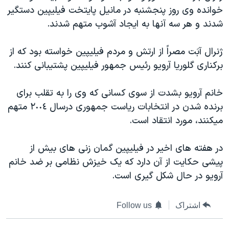
خوانده وی روز پنجشنبه در مانيل پايتخت فيليپين دستگير
دنبال کنید
مستندها
فرهنگ و زندگی
شدند و هر سه آنها به ايجاد آشوب متهم شدند.
حقوق شهروندی
انتخابات ریاست جمهوری آمریکا ۲۰۲۴
اقتصادی
حمله جمهوری اسلامی به اسرائیل
ژنرال آبَت مصراً از ارتش و مردم فيليپين خواسته بود که از
برکناری گلوريا آرويو رئيس جمهور فيليپين پشتيبانی کنند.
رمز مهسا
علم و فناوری
زبانهای مختلف
اسرائیل در جنگ
ورزش زنان در ایران
خانم آرويو بشدت از سوی کسانی که وی را به تقلب برای
گالری عکس
اعتراضات زن، زندگی، آزادی
برنده شدن در انتخابات رياست جمهوری درسال ٢٠٠٤ متهم
ميکنند، مورد انتقاد است.
آرشیو پخش زنده
مجموعه مستندهای دادخواهی
تریبونال مردمی آبان ۹۸
در هفته های اخير در فيليپين گمان زنی های بيش از
دادگاه حمید نوری
پيشی حکايت از آن دارد که يک خيزش نظامی بر ضد خانم
آرويو در حال شکل گيری است.
چهل سال گروگان‌گیری
قانون شفافیت دارائی کادر رهبری ایران
اشتراک
Follow us
اعتراضات مردمی آبان ۹۸