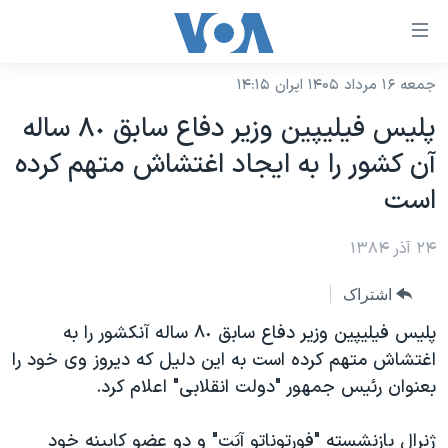
ینکهای
ابل
سترسی
جمعه ۱۶ مرداد ۱۴۰۵ ایران ۱۴:۱۵
خانه
هش
پليس فيليپين وزير دفاع سابق ٨٠ ساله
نسخه سبک وب‌سایت
ه
آن کشور را به ايجاد اغتشاش متهم کرده
حتوای
موضوع ها
است
صلی
برنامه های تلویزیونی
ایران
هش
۲۴ آذر ۱۳۸۴
جدول برنامه ها
ه
آمریکا
فحه
صفحه‌های ویژه
جهان
اشتراک
صلی
فرکانس‌های صدای آمریکا
ورزشی
جام جهانی ۲۰۲۶
پليس فيليپين وزير دفاع سابق ٨٠ ساله آنکشور را به
هش
پخش رادیویی
اغتشاش متهم کرده است به اين دليل که ديروز وی خود را
ه
گزیده‌ها
عملیات خشم حماسی
بعنوان رئيس جمهور "دولت انقلابی" اعلام کرد.
ستجو
۲۵۰سالگی آمریکا
ویژه برنامه‌ها
یادگیری زبان انگلیسی
ویدیوها
بایگانی برنامه‌های تلویزیونی
ژنرال بازنشسته "فورتوناتو آبَت" و دو عضو کابينه خود