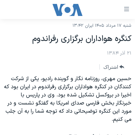
ینکهای
ابل
سترسی
شنبه ۱۷ مرداد ۱۴۰۵ ایران ۱۳:۴۲
خانه
هش
کنگره هواداران برگزاری رفراندوم
نسخه سبک وب‌سایت
ه
حتوای
۲۱ آذر ۱۳۸۴
موضوع ها
صلی
برنامه های تلویزیونی
ایران
اشتراک
هش
جدول برنامه ها
ه
آمریکا
حسين مهری، روزنامه نگار و گوينده راديو، يکی از شرکت
فحه
صفحه‌های ویژه
کنندگان در کنگره هواداران برگزاری رفراندوم در ايران بود که
جهان
صلی
اخيرا در بروکسل تشکيل شده بود. وی در پاريس با
فرکانس‌های صدای آمریکا
ورزشی
جام جهانی ۲۰۲۶
هش
خبرنگار بخش فارسی صدای امريکا به گفتگو نشست و در
پخش رادیویی
ه
گزیده‌ها
عملیات خشم حماسی
مورد اين کنگره توضيحاتی داد که توجه شما را به آن جلب
ستجو
می کنيم.
۲۵۰سالگی آمریکا
ویژه برنامه‌ها
یادگیری زبان انگلیسی
ویدیوها
بایگانی برنامه‌های تلویزیونی