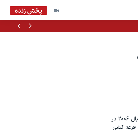
پخش زنده
قبلی
بعدی
روز دوشنبه سومين مرحله فروش بليط های تماشای مسابقات جام جهانی فوتبال ۲۰۰۶ در
 ۲۵۰ هزار بليط از طريق قرعه کشی