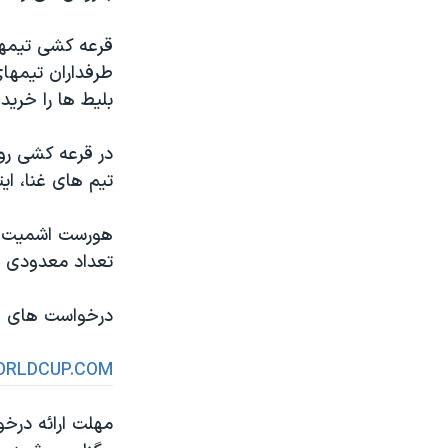
مستندها
فرهنگ و زندگی
حقوق شهروندی
انتخابات ریاست جمهوری آمریکا ۲۰۲۴
قرعه کشی تيمها
طرفداران تيمها
اقتصادی
حمله جمهوری اسلامی به اسرائیل
بليط ها را خريدا
رمز مهسا
علم و فناوری
اسرائیل در جنگ
ورزش زنان در ایران
در قرعه کشی روز
تيم های غنا، ا
گالری عکس
اعتراضات زن، زندگی، آزادی
آرشیو پخش زنده
مجموعه مستندهای دادخواهی
تریبونال مردمی آبان ۹۸
تعداد معدودی ا
دادگاه حمید نوری
درخواست های خري
چهل سال گروگان‌گیری
قانون شفافیت دارائی کادر رهبری ایران
ORLDCUP.COM
اعتراضات مردمی آبان ۹۸
اسرائیل در جنگ