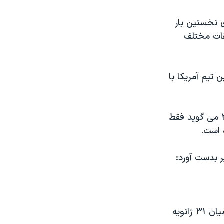
 نخستين بار
قات مختلف
 تيم آمريکا با
هورست اشميت معاون کميته ترتيب دهنده مسابقات جام جهانی فوتبال ۲۰۰۶ می گويد فقط
 است.
 بدست آورد:
مهلت ارائه درخواست ها ۱۵ ژانويه آينده است و قرعه کشی برای گزينش متقاضيان ۳۱ ژانويه