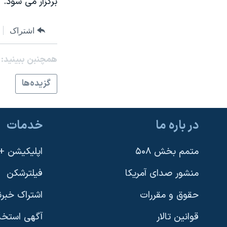
برگزار می شود.
نرگس محمدی برنده جایزه نوبل صلح
همایش محافظه‌کاران آمریکا «سی‌پک»
اشتراک
صفحه‌های ویژه
همچنبن ببینید:
سفر پرزیدنت ترامپ به چین
گزيده‌ها
در باره ما
خدمات
متمم بخش ۵۰۸
اپلیکیشن +VOA
منشور صدای آمریکا
فیلترشکن
حقوق و مقررات
اشتراک خبرن
قوانین تالار
آگهی استخد