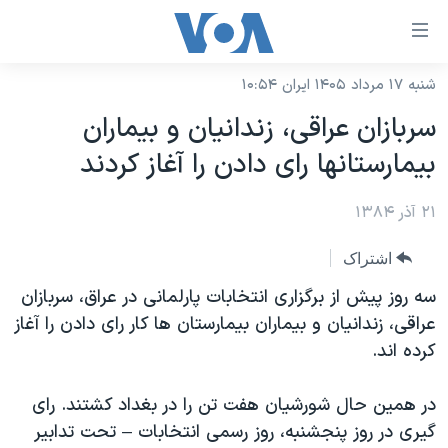
ینکهای
ابل
سترسی
شنبه ۱۷ مرداد ۱۴۰۵ ایران ۱۰:۵۴
خانه
هش
سربازان عراقی، زندانيان و بيماران
نسخه سبک وب‌سایت
ه
بيمارستانها رای دادن را آغاز کردند
حتوای
موضوع ها
صلی
۲۱ آذر ۱۳۸۴
برنامه های تلویزیونی
ایران
هش
جدول برنامه ها
ه
آمریکا
اشتراک
فحه
صفحه‌های ویژه
جهان
سه روز پیش از برگزاری انتخابات پارلمانی در عراق، سربازان
صلی
فرکانس‌های صدای آمریکا
عراقی، زندانیان و بیماران بیمارستان ها کار رای دادن را آغاز
ورزشی
جام جهانی ۲۰۲۶
هش
کرده اند.
پخش رادیویی
ه
گزیده‌ها
عملیات خشم حماسی
ستجو
۲۵۰سالگی آمریکا
ویژه برنامه‌ها
در همین حال شورشیان هفت تن را در بغداد کشتند. رای
یادگیری زبان انگلیسی
گیری در روز پنجشنبه، روز رسمی انتخابات – تحت تدابیر
ویدیوها
بایگانی برنامه‌های تلویزیونی