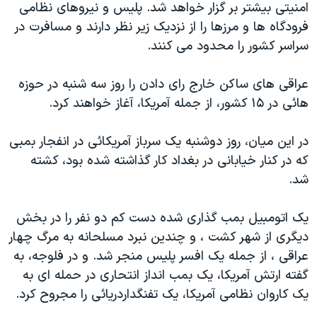
امنیتی بیشتر بر گزار خواهد شد. پلیس و نیروهای نظامی
دنبال کنید
مستندها
فرهنگ و زندگی
فرودگاه ها و مرزها را از نزدیک زیر نظر دارند و مسافرت در
حقوق شهروندی
انتخابات ریاست جمهوری آمریکا ۲۰۲۴
سراسر کشور را محدود می کنند.
اقتصادی
حمله جمهوری اسلامی به اسرائیل
عراقی های ساکن خارج رای دادن را روز سه شنبه در حوزه
رمز مهسا
علم و فناوری
هائی در ۱۵ کشور، از جمله آمریکا، آغاز خواهند کرد.
زبانهای مختلف
اسرائیل در جنگ
ورزش زنان در ایران
در این میان، روز دوشنبه یک سرباز آمریکائی در انفجار بمبی
گالری عکس
اعتراضات زن، زندگی، آزادی
که در کنار خیابانی در بغداد کار گذاشته شده بود، کشته
آرشیو پخش زنده
مجموعه مستندهای دادخواهی
شد.
تریبونال مردمی آبان ۹۸
یک اتومبیل بمب گذاری شده دست کم دو نفر را در بخش
دادگاه حمید نوری
دیگری از شهر کشت ، و چندین نبرد مسلحانه به مرگ چهار
چهل سال گروگان‌گیری
عراقی ، از جمله یک افسر پلیس منجر شد. و در فلوجه، به
قانون شفافیت دارائی کادر رهبری ایران
گفته ارتش آمریکا، یک بمب انداز انتحاری در حمله ای به
یک کاروان نظامی آمریکا، یک تفنگداردریائی را مجروح کرد.
اعتراضات مردمی آبان ۹۸