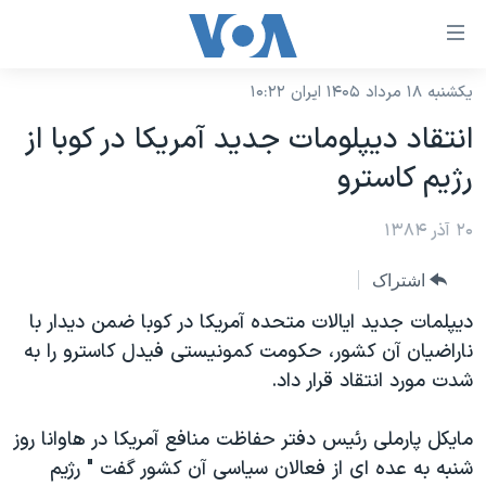
ینکهای
ابل
سترسی
یکشنبه ۱۸ مرداد ۱۴۰۵ ایران ۱۰:۲۲
خانه
هش
انتقاد ديپلومات جديد آمريکا در کوبا از
نسخه سبک وب‌سایت
ه
رژيم کاسترو
حتوای
موضوع ها
صلی
۲۰ آذر ۱۳۸۴
برنامه های تلویزیونی
ایران
هش
جدول برنامه ها
ه
آمریکا
اشتراک
فحه
صفحه‌های ویژه
جهان
دیپلمات جدید ایالات متحده آمریکا در کوبا ضمن دیدار با
صلی
فرکانس‌های صدای آمریکا
ناراضیان آن کشور، حکومت کمونیستی فیدل کاسترو را به
ورزشی
جام جهانی ۲۰۲۶
هش
شدت مورد انتقاد قرار داد.
پخش رادیویی
ه
گزیده‌ها
عملیات خشم حماسی
ستجو
۲۵۰سالگی آمریکا
ویژه برنامه‌ها
مایکل پارملی رئیس دفتر حفاظت منافع آمریکا در هاوانا روز
یادگیری زبان انگلیسی
شنبه به عده ای از فعالان سیاسی آن کشور گفت " رژیم
ویدیوها
بایگانی برنامه‌های تلویزیونی