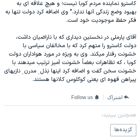
کاسترو نماینده مردم کوبا نیست؛ و هیچ علاقه ای به
دنبال کنید
مستندها
فرهنگ و زندگی
بهبود وضع زندگی آنها ندارد." وی اضافه کرد دولت تنها به
حقوق شهروندی
انتخابات ریاست جمهوری آمریکا ۲۰۲۴
فکر حفظ موجودیت خود است.
اقتصادی
حمله جمهوری اسلامی به اسرائیل
آقای پارملی در نخستین دیداری که با ناراضیان داشت،
رمز مهسا
علم و فناوری
دولت کاسترو را متهم کرد که با مخالفان سیاسی با
زبانهای مختلف
اسرائیل در جنگ
ورزش زنان در ایران
خشونت رفتار میکند. وی به ویژه در مورد هواداران دولت
کوبا ، که تظاهرات بعضاً خشونت آمیز ترتیب میدهند با
گالری عکس
اعتراضات زن، زندگی، آزادی
خشونت سخن گفت و اضافه کرد اینها بَدَل ِ مدرن ِ نازیهای
آرشیو پخش زنده
مجموعه مستندهای دادخواهی
پیراهن قهوه ای یعنی کوکلوس کلانها هستند.
تریبونال مردمی آبان ۹۸
دادگاه حمید نوری
اشتراک
Follow us
چهل سال گروگان‌گیری
همچنبن ببینید:
قانون شفافیت دارائی کادر رهبری ایران
گزيده‌ها
اعتراضات مردمی آبان ۹۸