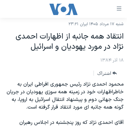
ینکهای
ابل
سترسی
شنبه ۱۷ مرداد ۱۴۰۵ ایران ۲۳:۲۱
خانه
هش
انتقاد همه جانبه از اظهارات احمدی
نسخه سبک وب‌سایت
ه
نژاد در مورد يهوديان و اسرائيل
حتوای
موضوع ها
صلی
۱۸ آذر ۱۳۸۴
برنامه های تلویزیونی
ایران
هش
جدول برنامه ها
ه
آمریکا
اشتراک
فحه
صفحه‌های ویژه
جهان
محمود احمدی نژاد رئيس جمهوری افراطی ايران به
صلی
فرکانس‌های صدای آمریکا
خاطراظهارات خود در زمينه همه سوزی يهوديان در جريان
ورزشی
جام جهانی ۲۰۲۶
هش
جنگ جهانی دوم و پيشنهاد انتقال اسرائيل به اروپا، به
پخش رادیویی
ه
گزیده‌ها
عملیات خشم حماسی
گونه همه جانبه ای مورد انتقاد قرار گرفته است.
ستجو
۲۵۰سالگی آمریکا
ویژه برنامه‌ها
یادگیری زبان انگلیسی
آقای احمدی نژاد که روز پنجشنبه در اجلاس رهبران
ویدیوها
بایگانی برنامه‌های تلویزیونی