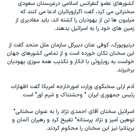
کشورهای عضو کنفرانس اسلامی درعربستان سعودی
دنبال کنید
مستندها
فرهنگ و زندگی
سخنرانی می کرد، گفت اگراروپائيان ادعا می کنند که
حقوق شهروندی
انتخابات ریاست جمهوری آمریکا ۲۰۲۴
ميليون ها تن از يهوديان را کشته اند، بايد مقاديری از
زمين های خود را به اسرائيل بدهند.
اقتصادی
حمله جمهوری اسلامی به اسرائیل
رمز مهسا
علم و فناوری
درنيويورک، کوفی عنان دبيرکل سازمان ملل متحد گفت از
زبانهای مختلف
اسرائیل در جنگ
ورزش زنان در ایران
اين سخنان تکان خورده است و از تمامی کشورهای جهان
خواست به روياروئی با انکار و تکذيب همه سوزی يهوديان
گالری عکس
اعتراضات زن، زندگی، آزادی
برخيزند.
آرشیو پخش زنده
مجموعه مستندهای دادخواهی
تریبونال مردمی آبان ۹۸
آدم ارلی سخنگوی وزارت امورخارجه آمريکا گفت اظهارات
رئيس جمهوری ايران " وحشتناک و شرم آور" است.
دادگاه حمید نوری
چهل سال گروگان‌گیری
اسرائيل سخنان آقای احمدی نژاد را به عنوان سخنانی"
قانون شفافیت دارائی کادر رهبری ایران
توهين آميز و نژاد پرستانه" تقبيح کرد و رهبران آلمان و
بريتانيا نيز اين سخنان را محکوم کردند.
اعتراضات مردمی آبان ۹۸