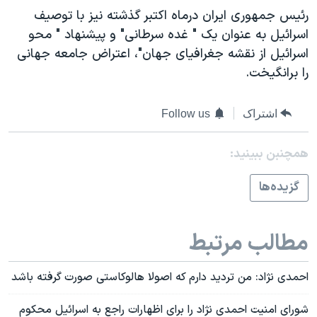
اسرائیل در جنگ
رئيس جمهوری ايران درماه اکتبر گذشته نيز با توصيف
نرگس محمدی برنده جایزه نوبل صلح
اسرائيل به عنوان يک " غده سرطانی" و پيشنهاد " محو
اسرائيل از نقشه جغرافيای جهان"، اعتراض جامعه جهانی
همایش محافظه‌کاران آمریکا «سی‌پک»
را برانگيخت.
صفحه‌های ویژه
سفر پرزیدنت ترامپ به چین
اشتراک
Follow us
همچنبن ببینید:
گزيده‌ها
مطالب مرتبط
احمدی نژاد: من ترديد دارم که اصولا هالوکاستی صورت گرفته باشد
شورای امنيت احمدی نژاد را برای اظهارات راجع به اسرائيل محکوم