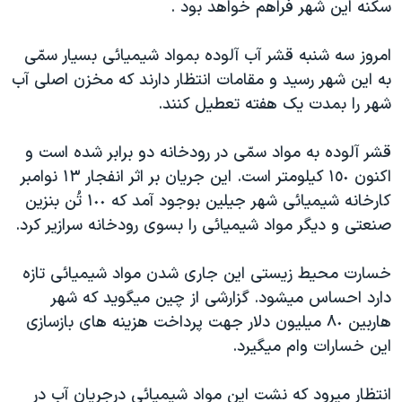
سکنه اين شهر فراهم خواهد بود .
دنبال کنید
مستندها
فرهنگ و زندگی
حقوق شهروندی
انتخابات ریاست جمهوری آمریکا ۲۰۲۴
امروز سه شنبه قشر آب آلوده بمواد شيميائی بسيار سمّی
به اين شهر رسيد و مقامات انتظار دارند که مخزن اصلی آب
اقتصادی
حمله جمهوری اسلامی به اسرائیل
شهر را بمدت يک هفته تعطيل کنند.
رمز مهسا
علم و فناوری
زبانهای مختلف
اسرائیل در جنگ
ورزش زنان در ایران
قشر آلوده به مواد سمّی در رودخانه دو برابر شده است و
اکنون ١٥٠ کيلومتر است. اين جريان بر اثر انفجار ١٣ نوامبر
گالری عکس
اعتراضات زن، زندگی، آزادی
کارخانه شيميائی شهر جيلين بوجود آمد که ١٠٠ تُن بنزين
آرشیو پخش زنده
مجموعه مستندهای دادخواهی
صنعتی و ديگر مواد شيميائی را بسوی رودخانه سرازير کرد.
تریبونال مردمی آبان ۹۸
خسارت محيط زيستی اين جاری شدن مواد شيميائی تازه
دادگاه حمید نوری
دارد احساس ميشود. گزارشی از چين ميگويد که شهر
چهل سال گروگان‌گیری
هاربين ٨٠ ميليون دلار جهت پرداخت هزينه های بازسازی
قانون شفافیت دارائی کادر رهبری ایران
اين خسارات وام ميگيرد.
اعتراضات مردمی آبان ۹۸
انتظار ميرود که نشت اين مواد شيميائی درجريان آب در